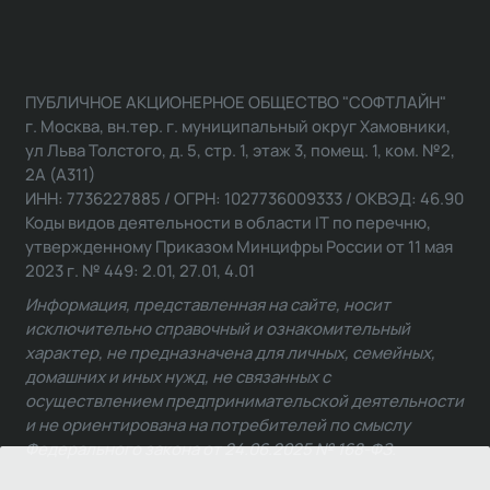
ПУБЛИЧНОЕ АКЦИОНЕРНОЕ ОБЩЕСТВО "СОФТЛАЙН"
г. Москва, вн.тер. г. муниципальный округ Хамовники,
ул Льва Толстого, д. 5, стр. 1, этаж 3, помещ. 1, ком. №2,
2А (А311)
ИНН: 7736227885 / ОГРН: 1027736009333 / ОКВЭД: 46.90
Коды видов деятельности в области IT по перечню,
утвержденному Приказом Минцифры России от 11 мая
2023 г. № 449: 2.01, 27.01, 4.01
Информация, представленная на сайте, носит
исключительно справочный и ознакомительный
характер, не предназначена для личных, семейных,
домашних и иных нужд, не связанных с
осуществлением предпринимательской деятельности
и не ориентирована на потребителей по смыслу
Федерального закона от 24.06.2025 № 168-ФЗ.