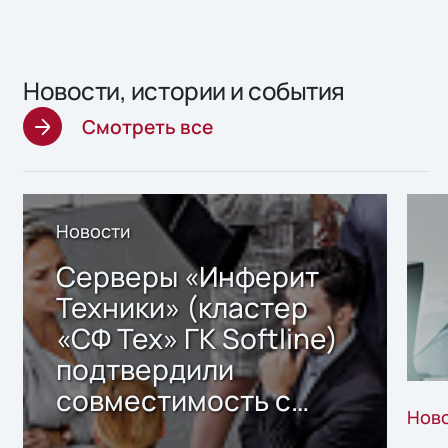
Новости, истории и события
Смотреть все
Новости
Серверы «Инферит
Техники» (кластер
«СФ Тех» ГК Softline)
подтвердили
совместимость с
Нов
решением Sharx