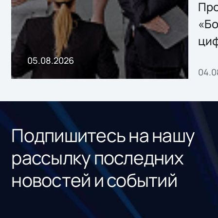
Storage 2.x для
Про
хранения данных
«Бо
ци
пр
05.08.2026
04.0
без
ном
«1С
Подпишитесь на нашу
рассылку последних
новостей и событий