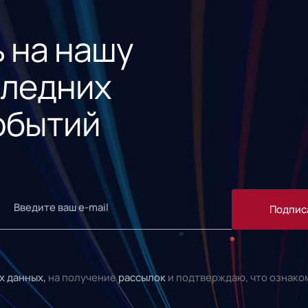
 на нашу
следних
обытий
Подпис
х данных,
на получение
рассылок
и подтверждаю, что ознако