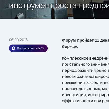
инструмент роста предпр
06.09.2018
Форум пройдет 11 дека
биржа».
Подписаться в MAX
Комплексное внедрени
пристального внимания 
период развития рыно
невозможна без широко
повышения эффективно
производственных, мат
инвестиции, интегриро
эффективности при реш