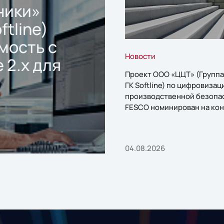
ники»
ftline)
мость с
Новости
 2.x для
Проект ООО «ЦЦТ» (Группа
ГК Softline) по цифровизац
производственной безопа
FESCO номинирован на кон
«1С:Проект года»
04.08.2026