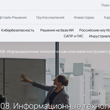
Поис
фтлайн Решения
Группа компаний
Инвесторам
Ка
Кибербезопасность
Решения на базе ИИ
Российские ноутб
САПР и ГИС
Индустриал
008. Информационные технологии как ключевой инструмент 
008. Информационные технол