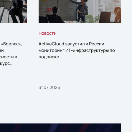
Новости
 «Борлас»,
ActiveCloud запустил в России
ии
мониторинг ИТ-инфраструктуры по
сности в
подписке
курс
31.07.2026