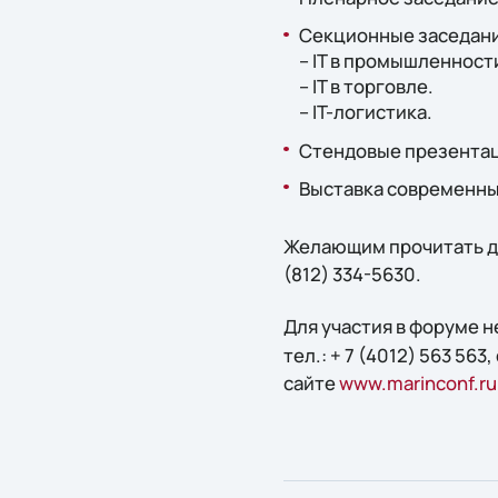
Секционные заседани
– IT в промышленност
– IT в торговле.
– IT-логистика.
Стендовые презента
Выставка современны
Желающим прочитать до
(812) 334-5630.
Для участия в форуме 
тел.: + 7 (4012) 563 563
сайте
www.marinconf.ru