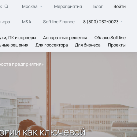
к
Москва
Мероприятия
Блог
Войти
рьера
M&A
Softline Finance
8 (800) 232-0023
уки, ПК и серверы
Аппаратные решения
Облако Softline
ьные решения
Для госсектора
Для бизнеса
Проекты
роста предприятия»
огии как ключевой