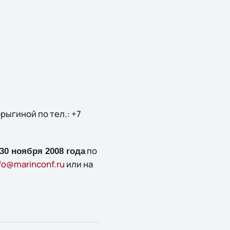
ыгиной по тел.: +7
по
30 ноября 2008 года
fo@marinconf.ru
или на