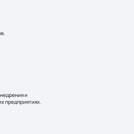
в.
недрения и
их предприятиях.