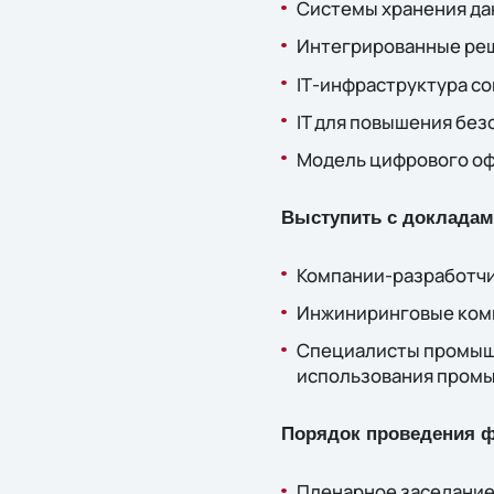
Системы хранения дан
Интегрированные реш
IТ-инфраструктура с
IT для повышения без
Модель цифрового оф
Выступить с докладам
Компании-разработчи
Инжиниринговые ком
Специалисты промыш
использования промы
Порядок проведения 
Пленарное заседание