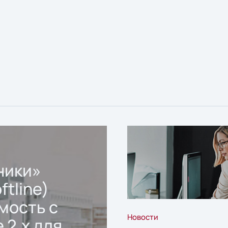
ники»
ftline)
мость с
Новости
 2.x для