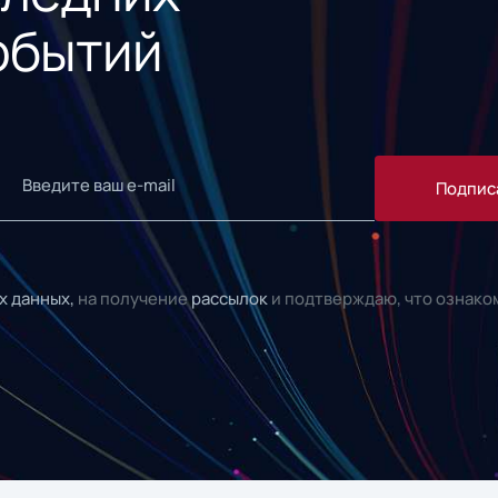
обытий
Подпис
х данных,
на получение
рассылок
и подтверждаю, что ознако