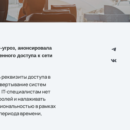
-угроз, анонсировала
нного доступа к сети
 реквизиты доступа в
звертывание систем
 IT-специалистам нет
ролей и налаживать
циональностью в рамках
периода времени,