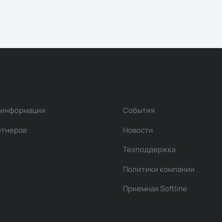
 информации
События
ртнеров
Новости
Техподдержка
Политики компании
Приемная Softline