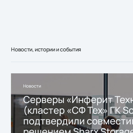
Новости, истории и события
Новости
Серверы «Инферит Тех
(кластер «СФ Тех» ГК So
подтвердили совмести
решением Sharx Storage