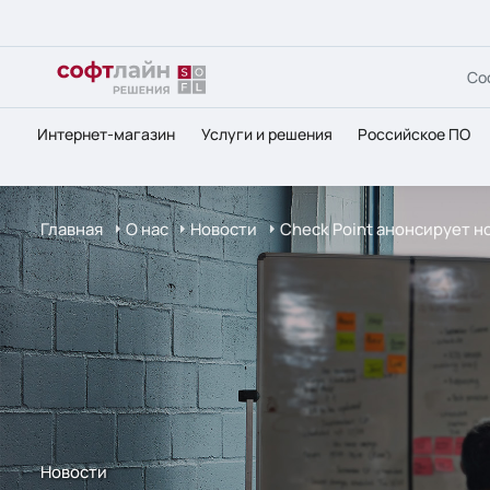
Со
Интернет-магазин
Услуги и решения
Российское ПО
Главная
О нас
Новости
Check Point анонсирует н
Новости