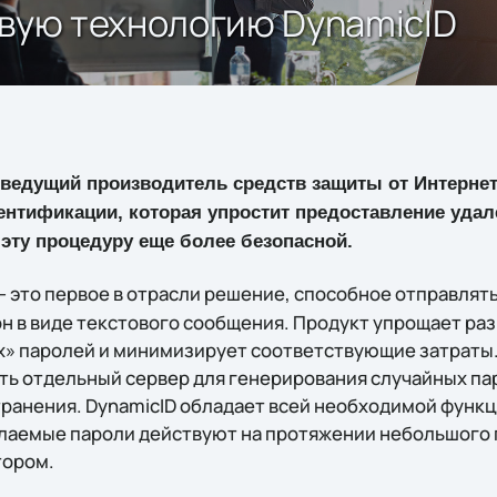
овую технологию DynamicID
 ведущий производитель средств защиты от Интернет
нтификации, которая упростит предоставление удале
 эту процедуру еще более безопасной.
– это первое в отрасли решение, способное отправлять
он в виде текстового сообщения. Продукт упрощает ра
» паролей и минимизирует соответствующие затраты.
ь отдельный сервер для генерирования случайных па
ранения. DynamicID обладает всей необходимой функ
лаемые пароли действуют на протяжении небольшого 
тором.