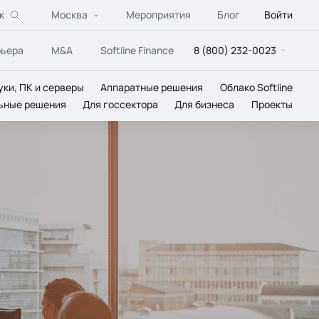
к
Москва
Мероприятия
Блог
Войти
рьера
M&A
Softline Finance
8 (800) 232-0023
уки, ПК и серверы
Аппаратные решения
Облако Softline
ьные решения
Для госсектора
Для бизнеса
Проекты