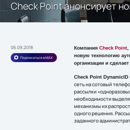
Check Point анонсирует н
06.09.2018
Компания
Check Point
,
новую технологию ауте
Подписаться в MAX
организации и сделает
Check Point DynamicID
сеть на сотовый телеф
рассылки «одноразовых
необходимости выделят
механизмы их распрост
одного решения. Рассы
заданного администра