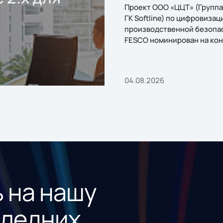
Проект ООО «ЦЦТ» (Группа
ГК Softline) по цифровизац
производственной безопа
FESCO номинирован на кон
«1С:Проект года»
04.08.2026
 на нашу
следних