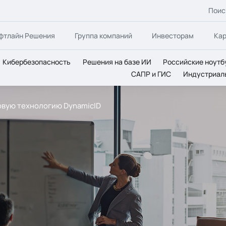
Поис
фтлайн Решения
Группа компаний
Инвесторам
Ка
Кибербезопасность
Решения на базе ИИ
Российские ноутб
САПР и ГИС
Индустриал
овую технологию DynamicID