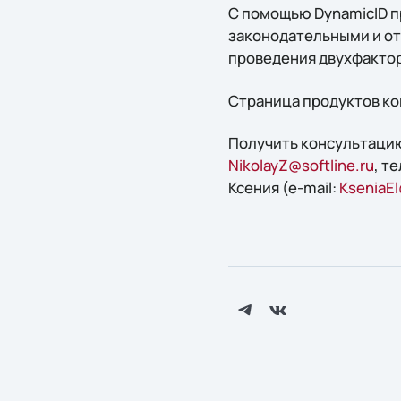
С помощью DynamicID п
законодательными и от
проведения двухфакто
Страница продуктов к
Получить конcультацию
NikolayZ@softline.ru
, т
Ксения (e-mail:
KseniaEl