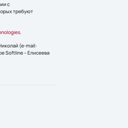
ии с
торых требуют
hnologies
.
иколай (e-mail:
е Softline – Елисеева