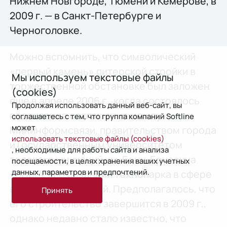
Нижнем Новгороде, Тюмени и Кемерове, в
2009 г. — в Санкт-Петербурге и
Черноголовке.
Можно вспомнить, что символический
«первый камень» питерской стройки в
Мы используем текстовые файлы
торжественной обстановке был заложен
(cookies)
еще в апреле 2006 г., когда состоялось
Продолжая использовать данный веб-сайт, вы
подписание соглашения между
соглашаетесь с тем, что группа компаний Softline
может
Мининформсвязи, правительством города
использовать текстовые файлы (cookies)
и Государственным университетом
, необходимые для работы сайта и анализа
телекоммуникаций им. Бонч-Бруевича
посещаемости, в целях хранения ваших учетных
данных, параметров и предпочтений.
(СПбГУТ) о создании технопарка в сфере
высоких технологий. Предполагалось, что
Принять
его строительство завершится в 2009 г.,
однако недавно стало известно, что