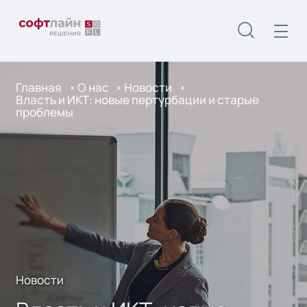
Главная
О нас
Новости
Власть и ИКТ: новые пертурбации и старые
проблемы
Новости