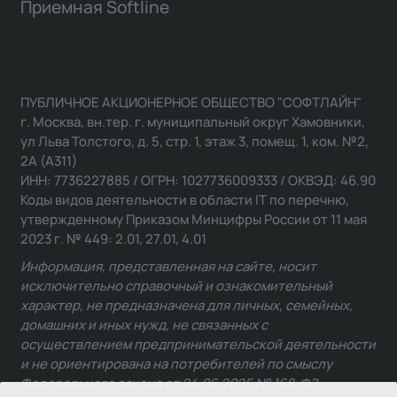
Приемная Softline
ПУБЛИЧНОЕ АКЦИОНЕРНОЕ ОБЩЕСТВО "СОФТЛАЙН"
г. Москва, вн.тер. г. муниципальный округ Хамовники,
ул Льва Толстого, д. 5, стр. 1, этаж 3, помещ. 1, ком. №2,
2А (А311)
ИНН: 7736227885 / ОГРН: 1027736009333 / ОКВЭД: 46.90
Коды видов деятельности в области IT по перечню,
утвержденному Приказом Минцифры России от 11 мая
2023 г. № 449: 2.01, 27.01, 4.01
Информация, представленная на сайте, носит
исключительно справочный и ознакомительный
характер, не предназначена для личных, семейных,
домашних и иных нужд, не связанных с
осуществлением предпринимательской деятельности
и не ориентирована на потребителей по смыслу
Федерального закона от 24.06.2025 № 168-ФЗ.