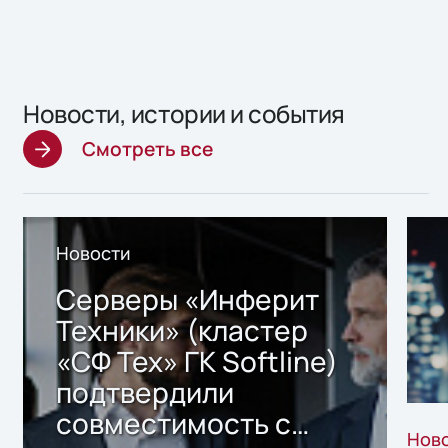
Новости, истории и события
Смотреть все
Новости
Серверы «Инферит
Техники» (кластер
«СФ Тех» ГК Softline)
подтвердили
совместимость с
Нов