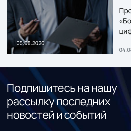
решением Sharx
Storage 2.x для
Про
хранения данных
«Бо
ци
пр
05.08.2026
04.0
без
ном
«1С
Подпишитесь на нашу
рассылку последних
новостей и событий