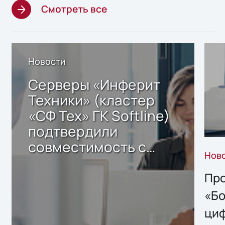
Смотреть все
Новости
Серверы «Инферит
Техники» (кластер
«СФ Тех» ГК Softline)
подтвердили
совместимость с
Нов
решением Sharx
Storage 2.x для
Про
хранения данных
«Бо
ци