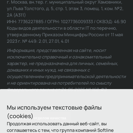
г. Москва, вн.тер. г. муниципальный округ Хамовники,
ул Льва Толстого, д. 5, стр. 1, этаж 3, помещ. 1, ком. №2,
2А (А311)
ИНН: 7736227885 / ОГРН: 1027736009333 / ОКВЭД: 46.90
Коды видов деятельности в области IT по перечню,
утвержденному Приказом Минцифры России от 11 мая
2023 г. № 449: 2.01, 27.01, 4.01
Информация, представленная на сайте, носит
исключительно справочный и ознакомительный
характер, не предназначена для личных, семейных,
домашних и иных нужд, не связанных с
осуществлением предпринимательской деятельности
и не ориентирована на потребителей по смыслу
Федерального закона от 24.06.2025 № 168-ФЗ.
Мы используем текстовые файлы
(cookies)
Связаться с отделом качества
Продолжая использовать данный веб-сайт, вы
соглашаетесь с тем, что группа компаний Softline