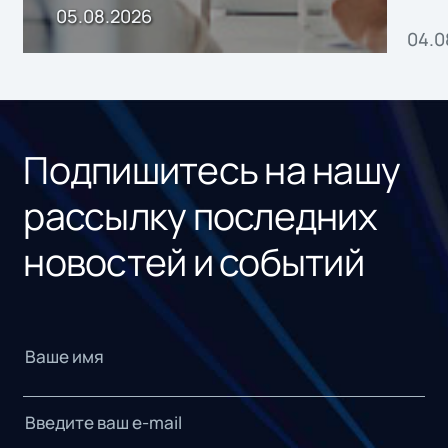
пр
05.08.2026
04.0
без
ном
«1С
Подпишитесь на нашу
рассылку последних
новостей и событий