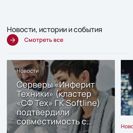
Новости, истории и события
Смотреть все
Новости
Серверы «Инферит
Техники» (кластер
«СФ Тех» ГК Softline)
подтвердили
совместимость с
Нов
решением Sharx