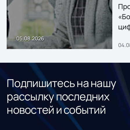
Storage 2.x для
Про
хранения данных
«Бо
ци
пр
05.08.2026
04.0
без
ном
«1С
Подпишитесь на нашу
рассылку последних
новостей и событий