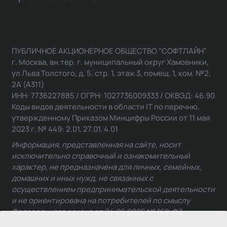
ПУБЛИЧНОЕ АКЦИОНЕРНОЕ ОБЩЕСТВО "СОФТЛАЙН"
г. Москва, вн.тер. г. муниципальный округ Хамовники,
ул Льва Толстого, д. 5, стр. 1, этаж 3, помещ. 1, ком. №2,
2А (А311)
ИНН: 7736227885 / ОГРН: 1027736009333 / ОКВЭД: 46.90
Коды видов деятельности в области IT по перечню,
утвержденному Приказом Минцифры России от 11 мая
2023 г. № 449: 2.01, 27.01, 4.01
Информация, представленная на сайте, носит
исключительно справочный и ознакомительный
характер, не предназначена для личных, семейных,
домашних и иных нужд, не связанных с
осуществлением предпринимательской деятельности
и не ориентирована на потребителей по смыслу
Федерального закона от 24.06.2025 № 168-ФЗ.