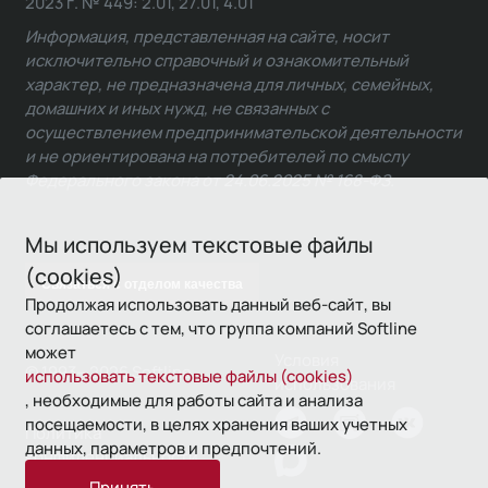
2023 г. № 449: 2.01, 27.01, 4.01
Информация, представленная на сайте, носит
исключительно справочный и ознакомительный
характер, не предназначена для личных, семейных,
домашних и иных нужд, не связанных с
осуществлением предпринимательской деятельности
и не ориентирована на потребителей по смыслу
Федерального закона от 24.06.2025 № 168-ФЗ.
Мы используем текстовые файлы
(cookies)
Связаться с отделом качества
Продолжая использовать данный веб-сайт, вы
соглашаетесь с тем, что группа компаний Softline
может
Условия
© 1993—2026 Softline
использовать текстовые файлы (cookies)
использования
, необходимые для работы сайта и анализа
посещаемости, в целях хранения ваших учетных
Политика
данных, параметров и предпочтений.
конфиденциальности
Принять