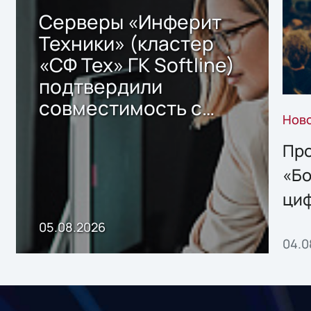
Серверы «Инферит
Техники» (кластер
«СФ Тех» ГК Softline)
подтвердили
совместимость с
Нов
решением Sharx
Storage 2.x для
Про
хранения данных
«Бо
ци
пр
05.08.2026
04.0
без
ном
«1С