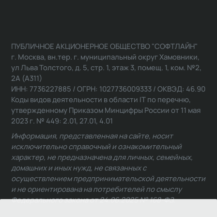
ПУБЛИЧНОЕ АКЦИОНЕРНОЕ ОБЩЕСТВО "СОФТЛАЙН"
г. Москва, вн.тер. г. муниципальный округ Хамовники,
ул Льва Толстого, д. 5, стр. 1, этаж 3, помещ. 1, ком. №2,
2А (А311)
ИНН: 7736227885 / ОГРН: 1027736009333 / ОКВЭД: 46.90
Коды видов деятельности в области IT по перечню,
утвержденному Приказом Минцифры России от 11 мая
2023 г. № 449: 2.01, 27.01, 4.01
Информация, представленная на сайте, носит
исключительно справочный и ознакомительный
характер, не предназначена для личных, семейных,
домашних и иных нужд, не связанных с
осуществлением предпринимательской деятельности
и не ориентирована на потребителей по смыслу
Федерального закона от 24.06.2025 № 168-ФЗ.