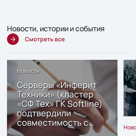
Новости, истории и события
Смотреть все
Новости
Серверы «Инферит
Техники» (кластер
«СФ Тех» ГК Softline)
подтвердили
совместимость с
Нов
решением Sharx