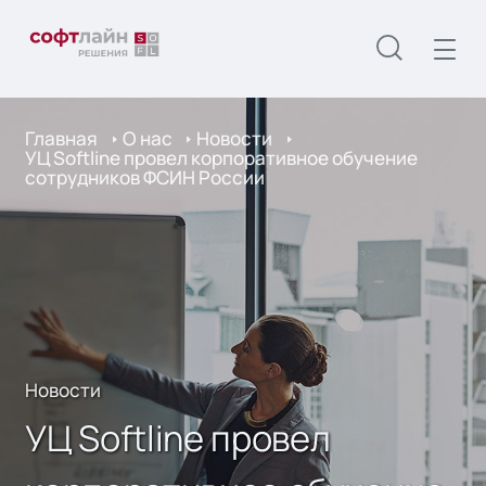
Главная
О нас
Новости
УЦ Softline провел корпоративное обучение
сотрудников ФСИН России
Новости
УЦ Softline провел