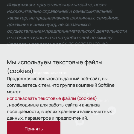
Информация, представленная на сайте, носит
исключительно справочный и ознакомительный
характер, не предназначена для личных, семейных,
домашних и иных нужд, не связанных с
осуществлением предпринимательской деятельности
и не ориентирована на потребителей по смыслу
Федерального закона от 24.06.2025 № 168-ФЗ.
Мы используем текстовые файлы
(cookies)
Связаться с отделом качества
Продолжая использовать данный веб-сайт, вы
соглашаетесь с тем, что группа компаний Softline
может
Условия
© 1993—2026 Softline
использовать текстовые файлы (cookies)
использования
, необходимые для работы сайта и анализа
посещаемости, в целях хранения ваших учетных
Политика
данных, параметров и предпочтений.
конфиденциальности
Принять
16+