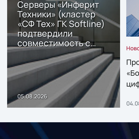
Серверы «Инферит
Техники» (кластер
«СФ Тех» ГК Softline)
подтвердили
совместимость с
Нов
решением Sharx
Storage 2.x для
Про
хранения данных
«Бо
ци
пр
05.08.2026
04.0
без
ном
«1С