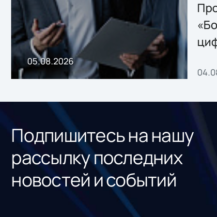
Storage 2.x для
Про
хранения данных
«Бо
ци
пр
05.08.2026
04.0
без
ном
«1С
Подпишитесь на нашу
рассылку последних
новостей и событий