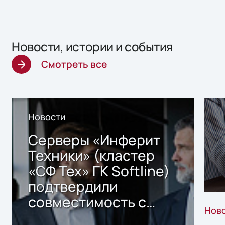
Новости, истории и события
Смотреть все
Новости
Серверы «Инферит
Техники» (кластер
«СФ Тех» ГК Softline)
подтвердили
совместимость с
Нов
решением Sharx