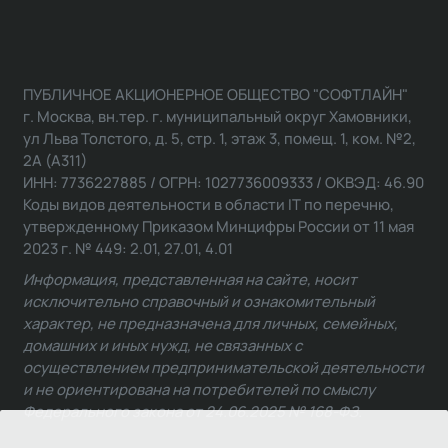
ПУБЛИЧНОЕ АКЦИОНЕРНОЕ ОБЩЕСТВО "СОФТЛАЙН"
г. Москва, вн.тер. г. муниципальный округ Хамовники,
ул Льва Толстого, д. 5, стр. 1, этаж 3, помещ. 1, ком. №2,
2А (А311)
ИНН: 7736227885 / ОГРН: 1027736009333 / ОКВЭД: 46.90
Коды видов деятельности в области IT по перечню,
утвержденному Приказом Минцифры России от 11 мая
2023 г. № 449: 2.01, 27.01, 4.01
Информация, представленная на сайте, носит
исключительно справочный и ознакомительный
характер, не предназначена для личных, семейных,
домашних и иных нужд, не связанных с
осуществлением предпринимательской деятельности
и не ориентирована на потребителей по смыслу
Федерального закона от 24.06.2025 № 168-ФЗ.