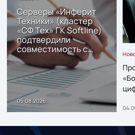
Серверы «Инферит
Техники» (кластер
«СФ Тех» ГК Softline)
подтвердили
совместимость с
Нов
решением Sharx
Storage 2.x для
Про
хранения данных
«Бо
ци
пр
05.08.2026
04.0
без
ном
«1С