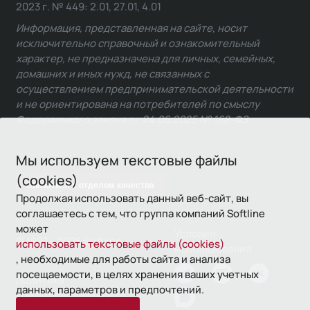
2023 г. № 449: 2.01, 27.01, 4.01
Информация, представленная на сайте, носит
исключительно справочный и ознакомительный
характер, не предназначена для личных, семейных,
домашних и иных нужд, не связанных с
осуществлением предпринимательской деятельности
и не ориентирована на потребителей по смыслу
Федерального закона от 24.06.2025 № 168-ФЗ.
Мы используем текстовые файлы
(cookies)
Связаться с отделом качества
Продолжая использовать данный веб-сайт, вы
соглашаетесь с тем, что группа компаний Softline
может
Условия
© 1993—2026 Softline
использовать текстовые файлы (cookies)
использования
, необходимые для работы сайта и анализа
посещаемости, в целях хранения ваших учетных
Политика
данных, параметров и предпочтений.
конфиденциальности