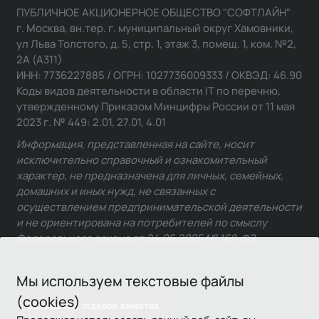
ПУБЛИЧНОЕ АКЦИОНЕРНОЕ ОБЩЕСТВО "СОФТЛАЙН"
г. Москва, вн.тер. г. муниципальный округ Хамовники,
ул Льва Толстого, д. 5, стр. 1, этаж 3, помещ. 1, ком. №2,
2А (А311)
ИНН: 7736227885 / ОГРН: 1027736009333 / ОКВЭД: 46.90
Коды видов деятельности в области IT по перечню,
утвержденному Приказом Минцифры России от 11 мая
2023 г. № 449: 2.01, 27.01, 4.01
Информация, представленная на сайте, носит
исключительно справочный и ознакомительный
характер, не предназначена для личных, семейных,
домашних и иных нужд, не связанных с
осуществлением предпринимательской деятельности
и не ориентирована на потребителей по смыслу
Федерального закона от 24.06.2025 № 168-ФЗ.
Мы используем текстовые файлы
(cookies)
Связаться с отделом качества