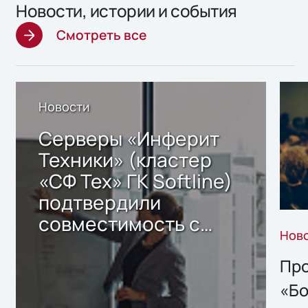
Новости, истории и события
Смотреть все
Новости
Серверы «Инферит
Техники» (кластер
«СФ Тех» ГК Softline)
подтвердили
совместимость с
Нов
решением Sharx
Storage 2.x для
Про
хранения данных
«Бо