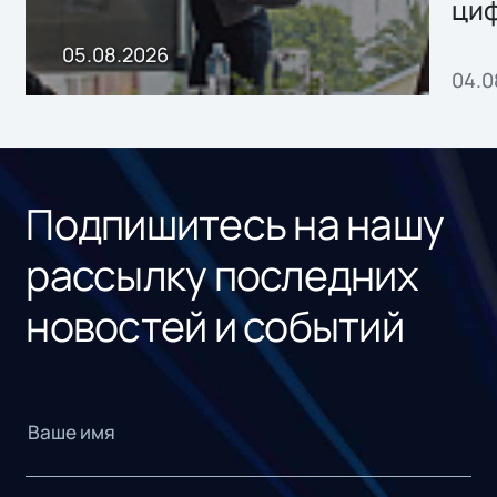
ци
пр
05.08.2026
04.0
без
ном
«1С
Подпишитесь на нашу
рассылку последних
новостей и событий