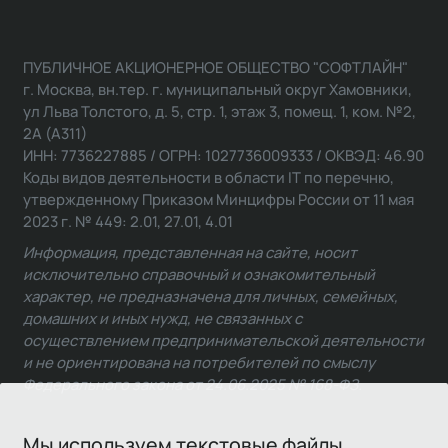
ПУБЛИЧНОЕ АКЦИОНЕРНОЕ ОБЩЕСТВО "СОФТЛАЙН"
г. Москва, вн.тер. г. муниципальный округ Хамовники,
ул Льва Толстого, д. 5, стр. 1, этаж 3, помещ. 1, ком. №2,
2А (А311)
ИНН: 7736227885 / ОГРН: 1027736009333 / ОКВЭД: 46.90
Коды видов деятельности в области IT по перечню,
утвержденному Приказом Минцифры России от 11 мая
2023 г. № 449: 2.01, 27.01, 4.01
Информация, представленная на сайте, носит
исключительно справочный и ознакомительный
характер, не предназначена для личных, семейных,
домашних и иных нужд, не связанных с
осуществлением предпринимательской деятельности
и не ориентирована на потребителей по смыслу
Федерального закона от 24.06.2025 № 168-ФЗ.
Мы используем текстовые файлы