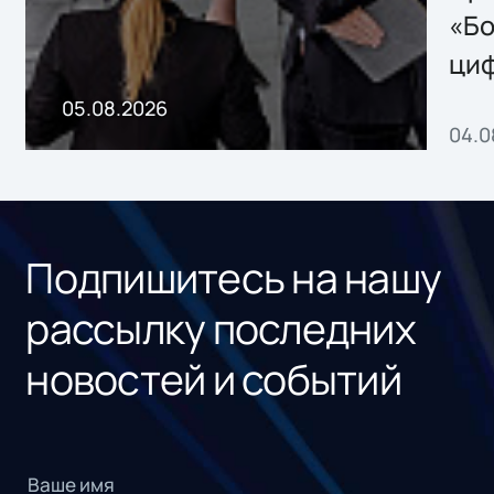
хранения данных
«Бо
ци
пр
05.08.2026
04.0
без
ном
«1С
Подпишитесь на нашу
рассылку последних
новостей и событий