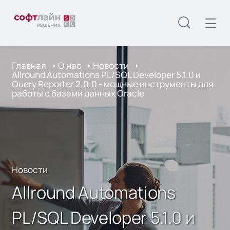
Главная
О нас
Новости
Allround Automations PL/SQL Developer 5.1.0 и
Query Reporter 2.0.0 - мощные инструменты для
работы с базами данных Oracle
Новости
Allround Automations
PL/SQL Developer 5.1.0 и