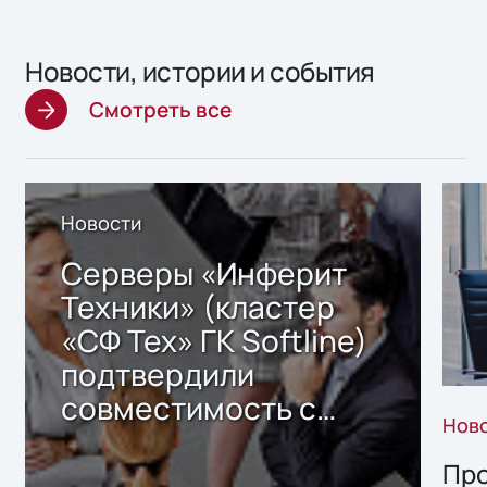
Новости, истории и события
Смотреть все
Новости
Серверы «Инферит
Техники» (кластер
«СФ Тех» ГК Softline)
подтвердили
совместимость с
Нов
решением Sharx
Storage 2.x для
Про