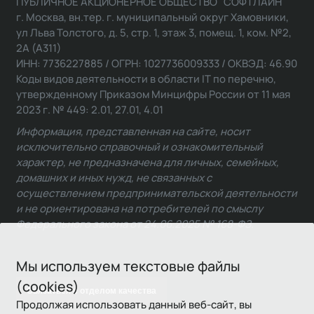
ПУБЛИЧНОЕ АКЦИОНЕРНОЕ ОБЩЕСТВО "СОФТЛАЙН"
г. Москва, вн.тер. г. муниципальный округ Хамовники,
ул Льва Толстого, д. 5, стр. 1, этаж 3, помещ. 1, ком. №2,
2А (А311)
ИНН: 7736227885 / ОГРН: 1027736009333 / ОКВЭД: 46.90
Коды видов деятельности в области IT по перечню,
утвержденному Приказом Минцифры России от 11 мая
2023 г. № 449: 2.01, 27.01, 4.01
Информация, представленная на сайте, носит
исключительно справочный и ознакомительный
характер, не предназначена для личных, семейных,
домашних и иных нужд, не связанных с
осуществлением предпринимательской деятельности
и не ориентирована на потребителей по смыслу
Федерального закона от 24.06.2025 № 168-ФЗ.
Мы используем текстовые файлы
(cookies)
Связаться с отделом качества
Продолжая использовать данный веб-сайт, вы