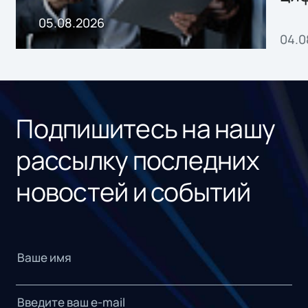
пр
05.08.2026
04.0
без
ном
«1С
Подпишитесь на нашу
рассылку последних
новостей и событий