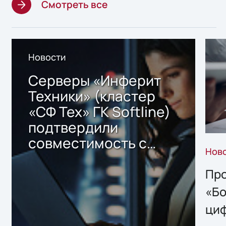
Смотреть все
Новости
Серверы «Инферит
Техники» (кластер
«СФ Тех» ГК Softline)
подтвердили
совместимость с
Нов
решением Sharx
Storage 2.x для
Про
хранения данных
«Бо
ци