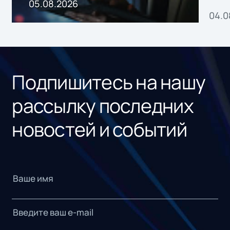
пр
05.08.2026
04.0
без
ном
«1С
Подпишитесь на нашу
рассылку последних
новостей и событий