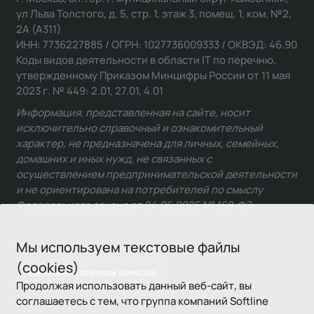
ул Льва Толстого, д. 5, стр. 1, этаж 3, помещ. 1, ком. №2,
2А (А311)
ИНН: 7736227885 / ОГРН: 1027736009333 / ОКВЭД: 46.90
Коды видов деятельности в области IT по перечню,
утвержденному Приказом Минцифры России от 11 мая
2023 г. № 449: 2.01, 27.01, 4.01
Информация, представленная на сайте, носит
исключительно справочный и ознакомительный
характер, не предназначена для личных, семейных,
домашних и иных нужд, не связанных с
осуществлением предпринимательской деятельности
и не ориентирована на потребителей по смыслу
Федерального закона от 24.06.2025 № 168-ФЗ.
Мы используем текстовые файлы
(cookies)
Связаться с отделом качества
Продолжая использовать данный веб-сайт, вы
соглашаетесь с тем, что группа компаний Softline