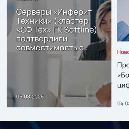
Серверы «Инферит
Техники» (кластер
«СФ Тех» ГК Softline)
подтвердили
совместимость с
Нов
решением Sharx
Storage 2.x для
Про
хранения данных
«Бо
ци
пр
05.08.2026
04.0
без
ном
«1С