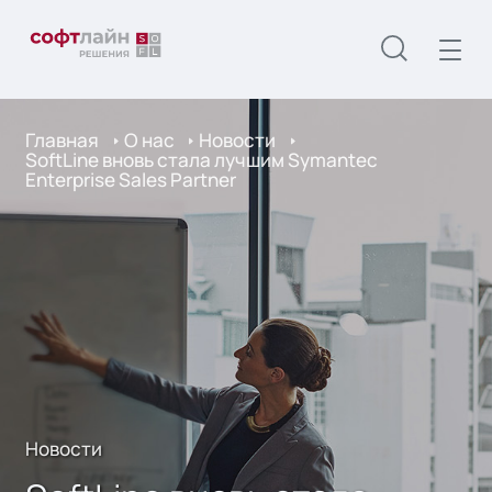
Главная
О нас
Новости
SoftLine вновь стала лучшим Symantec
Enterprise Sales Partner
Новости