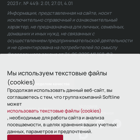
2023 г. № 449: 2.01, 27.01, 4.01
Информация, представленная на сайте, носит
исключительно справочный и ознакомительный
характер, не предназначена для личных, семейных,
домашних и иных нужд, не связанных с
осуществлением предпринимательской деятельности
и не ориентирована на потребителей по смыслу
Федерального закона от 24.06.2025 № 168-ФЗ.
Мы используем текстовые файлы
(cookies)
Связаться с отделом качества
Продолжая использовать данный веб-сайт, вы
соглашаетесь с тем, что группа компаний Softline
может
Условия
© 1993—2026 Softline
использовать текстовые файлы (cookies)
использования
, необходимые для работы сайта и анализа
посещаемости, в целях хранения ваших учетных
Политика
данных, параметров и предпочтений.
конфиденциальности