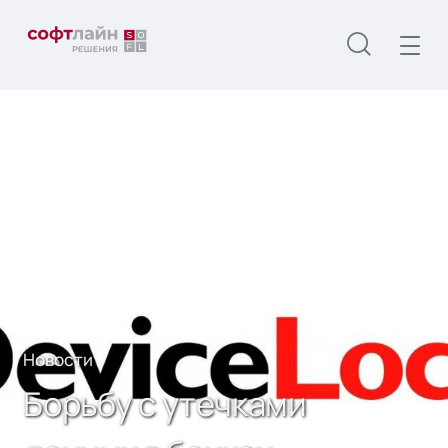
Главная
О нас
Новости
Борьбу с утечками данных в банках предлагают
передать под эгиду ЦБ
Новости
Борьбу с утечками