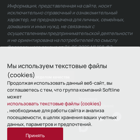
Информация, представленная на сайте, носит
исключительно справочный и ознакомительный
характер, не предназначена для личных, семейных,
домашних и иных нужд, не связанных с
осуществлением предпринимательской деятельности
и не ориентирована на потребителей по смыслу
Федерального закона от 24.06.2025 № 168-ФЗ.
Мы используем текстовые файлы
(cookies)
Связаться с отделом качества
Продолжая использовать данный веб-сайт, вы
соглашаетесь с тем, что группа компаний Softline
может
Условия
© 1993—2026 Softline
использовать текстовые файлы (cookies)
использования
, необходимые для работы сайта и анализа
посещаемости, в целях хранения ваших учетных
Политика
данных, параметров и предпочтений.
конфиденциальности
Принять