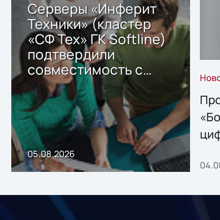
Серверы «Инферит
Техники» (кластер
«СФ Тех» ГК Softline)
подтвердили
совместимость с
Нов
решением Sharx
Storage 2.x для
Про
хранения данных
«Бо
ци
пр
05.08.2026
04.0
без
ном
«1С