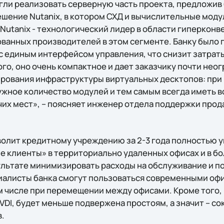
огли реализовать серверную часть проекта, предложив
шение Nutanix, в котором СХД и вычислительные мод
Nutanix - технологический лидер в области гиперконв
ованных производителей в этом сегменте. Банку было
 единым интерфейсом управления, что снизит затрат
го, оно очень компактное и дает заказчику почти нео
рования инфраструктуры виртуальных десктопов: при
ужное количество модулей и тем самым всегда иметь 
чих мест», – поясняет инженер отдела поддержки про
волит кредитному учреждению за 2-3 года полностью 
е клиенты» в территориально удаленных офисах и в б
ультате минимизировать расходы на обслуживание и по
иалисты банка смогут пользоваться современными оф
ом числе при перемещении между офисами. Кроме того, 
VDI, будет меньше подвержена простоям, а значит – со
.