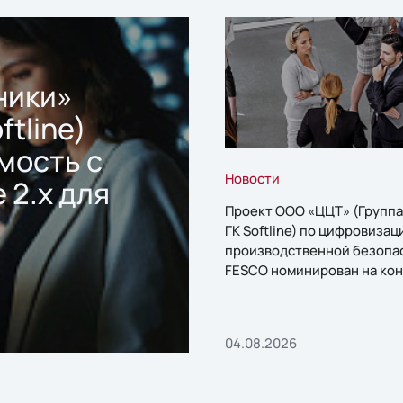
ники»
ftline)
мость с
Новости
 2.x для
Проект ООО «ЦЦТ» (Группа
ГК Softline) по цифровизац
производственной безопа
FESCO номинирован на кон
«1С:Проект года»
04.08.2026