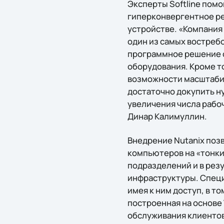
Эксперты Softline пом
гиперконвергентное ре
устройстве. «Компания 
один из самых востреб
программное решение с
оборудования. Кроме то
возможности масштаби
достаточно докупить н
увеличения числа рабо
Динар Калимуллин.
Внедрение Nutanix поз
компьютеров на «тонки
подразделений и в рез
инфраструктуры. Спец
имея к ним доступ, в т
построенная на основе 
обслуживания клиентов