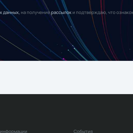
х данных,
на получение
рассылок
и подтверждаю, что ознако
 информации
События