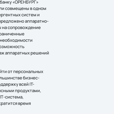
 банку «ОРЕНБУРГ»
ули совмещены в одном
ергентных систем и
 предложено аппаратно-
ы на сопровождение
граниченные
 необходимости
возможность
даж аппаратных решений
уйти от персональных
ольшинстве бизнес-
ддержку всей IT-
исными продуктами,
IТ-система,
кратится время