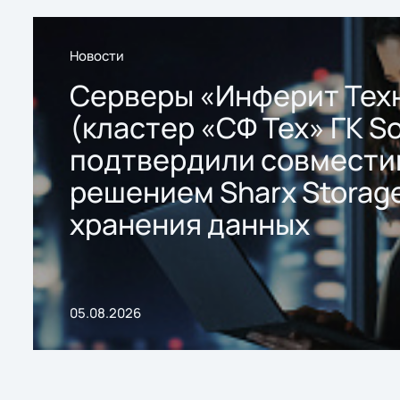
Новости
Серверы «Инферит Тех
(кластер «СФ Тех» ГК So
подтвердили совмести
решением Sharx Storage
хранения данных
05.08.2026