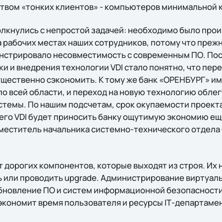
твом «тонких клиентов» - компьютеров минимальной 
олкнулись с непростой задачей: необходимо было про
 рабочих местах наших сотрудников, потому что преж
нстрировало несовместимость с современным ПО. Пос
и и внедрения технологии VDI стало понятно, что пер
ущественно сэкономить. К тому же банк «ОРЕНБУРГ» и
по всей области, и переход на новую технологию обле
темы. По нашим подсчетам, срок окупаемости проект
чего VDI будет приносить банку ощутимую экономию ещ
заместитель начальника системно-технического отдела
т дорогих компонентов, которые выходят из строя. Их 
 или проводить upgrade. Администрирование виртуал
обновление ПО и систем информационной безопасност
экономит время пользователя и ресурсы IТ-департаме