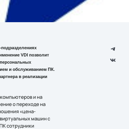
с-подразделениях
рименение VDI позволит
х персональных
нием и обслуживанием ПК.
партнера в реализации
 компьютеров и на
ение о переходе на
ношения «цена-
виртуальных машин с
 ПК сотрудники