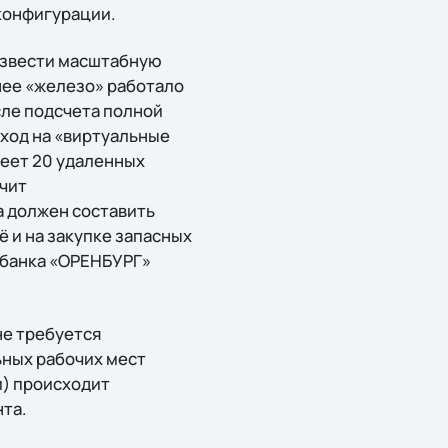
конфигурации.
извести масштабную
нее «железо» работало
ле подсчета полной
еход на «виртуальные
меет 20 удаленных
гчит
а должен составить
ё и на закупке запасных
 банка «ОРЕНБУРГ»
не требуется
ьных рабочих мест
и) происходит
нта.