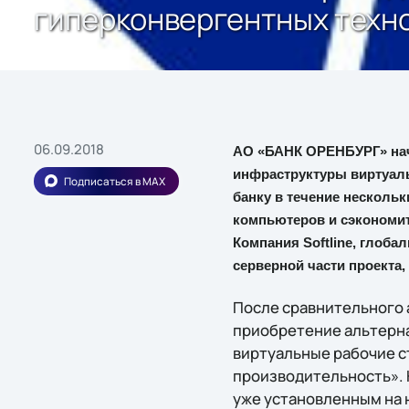
гиперконвергентных техн
06.09.2018
АО «БАНК ОРЕНБУРГ» нач
инфраструктуры виртуальны
Подписаться в MAX
банку в течение несколь
компьютеров и сэкономит
Компания Softline, глоба
серверной части проекта,
После сравнительного 
приобретение альтерна
виртуальные рабочие с
производительность». 
уже установленным на 