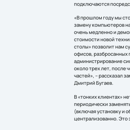
подключаются посредс
«В прошлом году мы ст
замену компьютеров на
очень медленно и демо
стоимости новой техник
столы» позволит нам с
офисов, разбросанных 
администрирование сис
около трeх лет, после 
частей», – рассказал 
Дмитрий Бугаев.
В «тонких клиентах» не
периодически заменять
(включая установку и 
централизованно. Это 