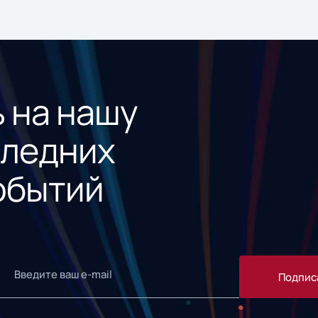
 на нашу
следних
обытий
Подпис