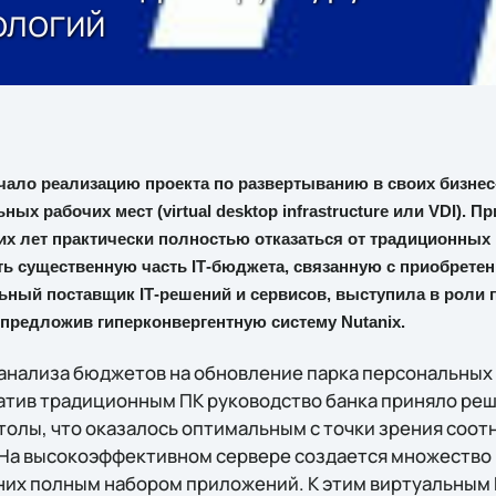
ологий
ало реализацию проекта по развертыванию в своих бизне
х рабочих мест (virtual desktop infrastructure или VDI). П
ких лет практически полностью отказаться от традиционны
ь существенную часть IТ-бюджета, связанную с приобрете
льный поставщик IТ-решений и сервисов, выступила в роли 
 предложив гиперконвергентную систему Nutanix.
анализа бюджетов на обновление парка персональных
тив традиционным ПК руководство банка приняло реш
толы, что оказалось оптимальным с точки зрения соот
На высокоэффективном сервере создается множество 
них полным набором приложений. К этим виртуальным