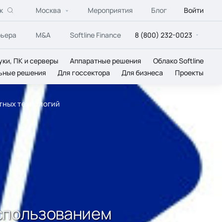
к
Москва
Мероприятия
Блог
Войти
рьера
M&A
Softline Finance
8 (800) 232-0023
уки, ПК и серверы
Аппаратные решения
Облако Softline
ьные решения
Для госсектора
Для бизнеса
Проекты
тных технологий
использованием