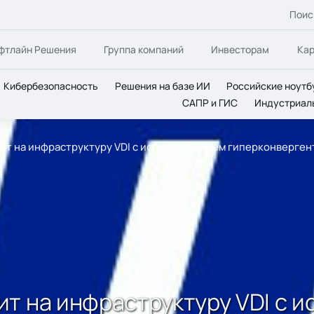
Поис
фтлайн Решения
Группа компаний
Инвесторам
Ка
Кибербезопасность
Решения на базе ИИ
Российские ноутб
САПР и ГИС
Индустриал
ит на инфраструктуру VDI с использованием гиперконверген
т на инфраструктуру VDI с 