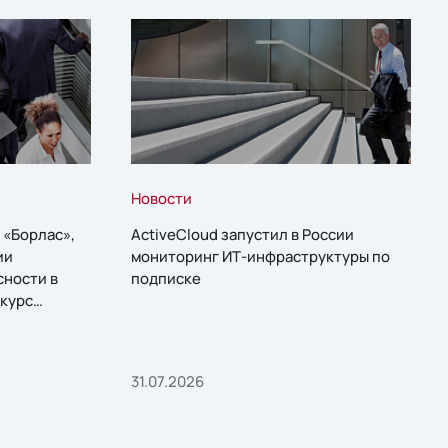
Новости
 «Борлас»,
ActiveCloud запустил в России
ии
мониторинг ИТ-инфраструктуры по
сности в
подписке
курс
31.07.2026