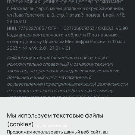
ПУБЛИЧНОЕ АКЦИОНЕРНОЕ ОБЩЕСТВО "СОФТЛАЙН"
г. Москва, вн.тер. г. муниципальный округ Хамовники,
ул Льва Толстого, д. 5, стр. 1, этаж 3, помещ. 1, ком. №2,
2А (А311)
ИНН: 7736227885 / ОГРН: 1027736009333 / ОКВЭД: 46.90
Коды видов деятельности в области IT по перечню,
утвержденному Приказом Минцифры России от 11 мая
2023 г. № 449: 2.01, 27.01, 4.01
Информация, представленная на сайте, носит
исключительно справочный и ознакомительный
характер, не предназначена для личных, семейных,
домашних и иных нужд, не связанных с
осуществлением предпринимательской деятельности
и не ориентирована на потребителей по смыслу
Федерального закона от 24.06.2025 № 168-ФЗ.
Мы используем текстовые файлы
(cookies)
Связаться с отделом качества
Продолжая использовать данный веб-сайт, вы