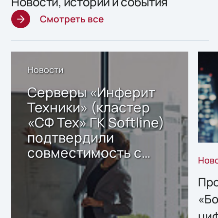
Новости, истории и события
Смотреть все
Новости
Серверы «Инферит
Техники» (кластер
«СФ Тех» ГК Softline)
подтвердили
совместимость с
Нов
решением Sharx
Storage 2.x для
Про
хранения данных
«Бо
ци