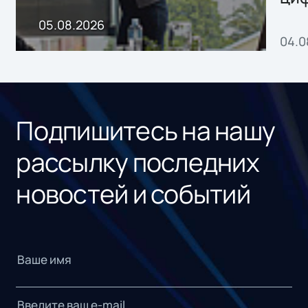
пр
05.08.2026
04.0
без
ном
«1С
Подпишитесь на нашу
рассылку последних
новостей и событий