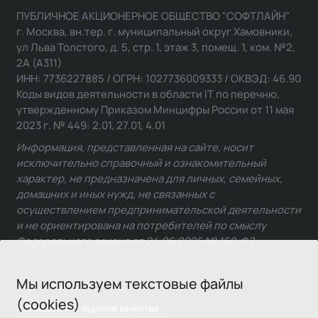
ПУБЛИЧНОЕ АКЦИОНЕРНОЕ ОБЩЕСТВО "СОФТЛАЙН"
г. Москва, вн.тер. г. муниципальный округ Хамовники,
ул Льва Толстого, д. 5, стр. 1, этаж 3, помещ. 1, ком. №2,
2А (А311)
ИНН: 7736227885 / ОГРН: 1027736009333 / ОКВЭД: 46.90
Коды видов деятельности в области IT по перечню,
утвержденному Приказом Минцифры России от 11 мая
2023 г. № 449: 2.01, 27.01, 4.01
Информация, представленная на сайте, носит
исключительно справочный и ознакомительный
характер, не предназначена для личных, семейных,
домашних и иных нужд, не связанных с
осуществлением предпринимательской деятельности
и не ориентирована на потребителей по смыслу
Федерального закона от 24.06.2025 № 168-ФЗ.
Мы используем текстовые файлы
(cookies)
Связаться с отделом качества