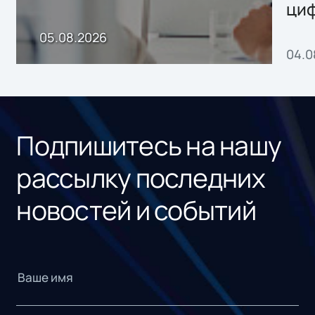
ци
пр
05.08.2026
04.0
без
ном
«1С
Подпишитесь на нашу
рассылку последних
новостей и событий