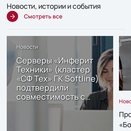
Новости, истории и события
Смотреть все
Новости
Серверы «Инферит
Техники» (кластер
«СФ Тех» ГК Softline)
подтвердили
совместимость с
Нов
решением Sharx
Storage 2.x для
Про
хранения данных
«Бо