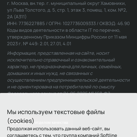
г. Москва, вн.тер. г. муниципальный округ Хамовники,
ул Льва Толстого, д. 5, стр. 1, этаж 3, помещ. 1, ком. №2,
2А (А311)
ИНН: 7736227885 / ОГРН: 1027736009333 / ОКВЭД: 46.90
Коды видов деятельности в области IT по перечню,
утвержденному Приказом Минцифры России от 11 мая
2023 г. № 449: 2.01, 27.01, 4.01
Информация, представленная на сайте, носит
исключительно справочный и ознакомительный
характер, не предназначена для личных, семейных,
домашних и иных нужд, не связанных с
осуществлением предпринимательской деятельности
и не ориентирована на потребителей по смыслу
Федерального закона от 24.06.2025 № 168-ФЗ.
Мы используем текстовые файлы
(cookies)
Связаться с отделом качества
Продолжая использовать данный веб-сайт, вы
соглашаетесь с тем, что группа компаний Softline