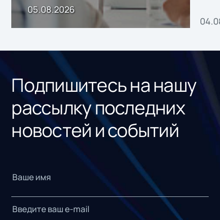
пр
05.08.2026
04.0
без
ном
«1С
Подпишитесь на нашу
рассылку последних
новостей и событий