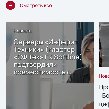
Смотреть все
Новости
Серверы «Инферит
Техники» (кластер
«СФ Тех» ГК Softline)
подтвердили
совместимость с
Нов
решением Sharx
Storage 2.x для
Про
хранения данных
«Бо
ци