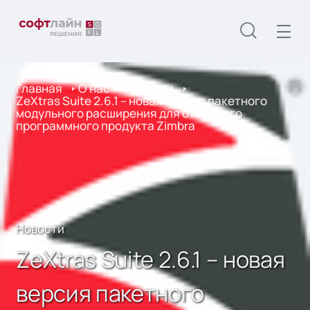
Главная
О нас
Новости
ZeXtras Suite 2.6.1 – новая версия пакетного
модульного расширения для открытого
программного продукта Zimbra
Новости
ZeXtras Suite 2.6.1 – новая
версия пакетного