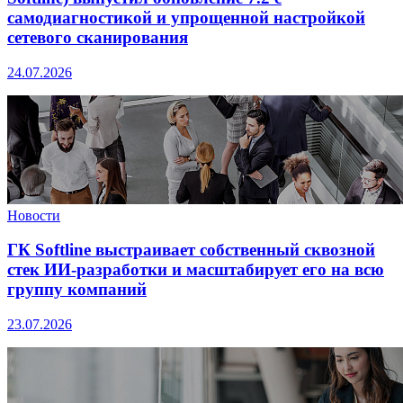
самодиагностикой и упрощенной настройкой
сетевого сканирования
24.07.2026
Новости
ГК Softline выстраивает собственный сквозной
стек ИИ-разработки и масштабирует его на всю
группу компаний
23.07.2026