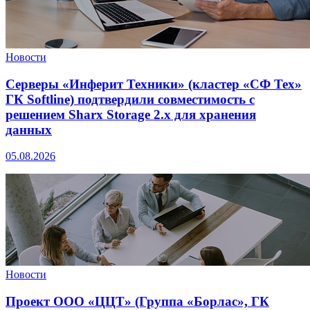
Новости
Серверы «Инферит Техники» (кластер «СФ Тех»
ГК Softline) подтвердили совместимость с
решением Sharx Storage 2.x для хранения
данных
05.08.2026
Новости
Проект ООО «ЦЦТ» (Группа «Борлас», ГК