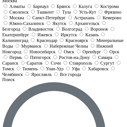
Москва
Алматы
Барнаул
Брянск
Калуга
Кострома
Смоленск
Ташкент
Тула
Усть-Кут
Фрязино
Москва
Санкт-Петербург
Астрахань
Кемерово
Южно-Сахалинск
Якутск
Архангельск
Белгород
Владивосток
Волгоград
Воронеж
Екатеринбург
Ижевск
Иркутск
Казань
Калининград
Краснодар
Красноярск
Минеральные
Воды
Мурманск
Набережные Челны
Нижний
Новгород
Новосибирск
Омск
Оренбург
Орск
Пермь
Пятигорск
Ростов-на-Дону
Самара
Саранск
Саратов
Сочи
Ставрополь
Сургут
Томск
Тюмень
Улан-Удэ
Уфа
Хабаровск
Челябинск
Ярославль
Все города
Поиск