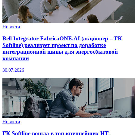
Новости
Bell Integrator FabricaONE.AI (акционер – ГК
Softline) реализует проект по доработке
интеграционной шины для энергосбытовой
компании
30.07.2026
Новости
ГК Softline вошла в топ крупнейших ИТ-