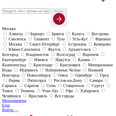
Искать
Москва
Алматы
Барнаул
Брянск
Калуга
Кострома
Смоленск
Ташкент
Тула
Усть-Кут
Фрязино
Москва
Санкт-Петербург
Астрахань
Кемерово
Южно-Сахалинск
Якутск
Архангельск
Белгород
Владивосток
Волгоград
Воронеж
Екатеринбург
Ижевск
Иркутск
Казань
Калининград
Краснодар
Красноярск
Минеральные
Воды
Мурманск
Набережные Челны
Нижний
Новгород
Новосибирск
Омск
Оренбург
Орск
Пермь
Пятигорск
Ростов-на-Дону
Самара
Саранск
Саратов
Сочи
Ставрополь
Сургут
Томск
Тюмень
Улан-Удэ
Уфа
Хабаровск
Челябинск
Ярославль
Все города
Мероприятия
Блог
Войти