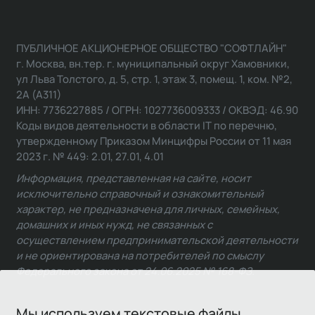
ПУБЛИЧНОЕ АКЦИОНЕРНОЕ ОБЩЕСТВО "СОФТЛАЙН"
г. Москва, вн.тер. г. муниципальный округ Хамовники,
ул Льва Толстого, д. 5, стр. 1, этаж 3, помещ. 1, ком. №2,
2А (А311)
ИНН: 7736227885 / ОГРН: 1027736009333 / ОКВЭД: 46.90
Коды видов деятельности в области IT по перечню,
утвержденному Приказом Минцифры России от 11 мая
2023 г. № 449: 2.01, 27.01, 4.01
Информация, представленная на сайте, носит
исключительно справочный и ознакомительный
характер, не предназначена для личных, семейных,
домашних и иных нужд, не связанных с
осуществлением предпринимательской деятельности
и не ориентирована на потребителей по смыслу
Федерального закона от 24.06.2025 № 168-ФЗ.
Мы используем текстовые файлы