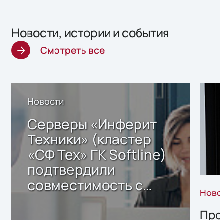
Новости, истории и события
Смотреть все
Новости
Серверы «Инферит
Техники» (кластер
«СФ Тех» ГК Softline)
подтвердили
совместимость с
Нов
решением Sharx
Storage 2.x для
Про