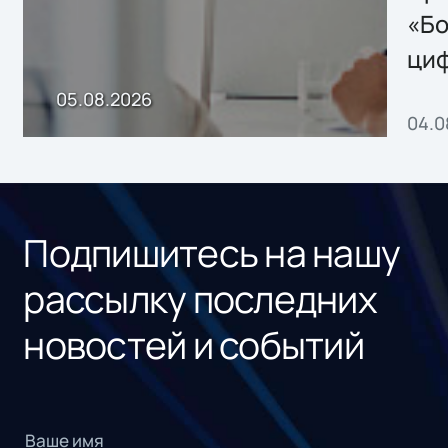
хранения данных
«Бо
ци
пр
05.08.2026
04.0
без
ном
«1С
Подпишитесь на нашу
рассылку последних
новостей и событий