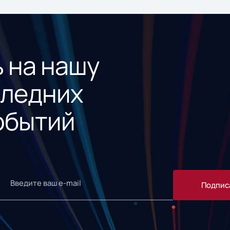
 на нашу
следних
обытий
Подпис