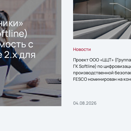
ники»
ftline)
мость с
Новости
 2.x для
Проект ООО «ЦЦТ» (Группа
ГК Softline) по цифровизац
производственной безопа
FESCO номинирован на кон
«1С:Проект года»
04.08.2026