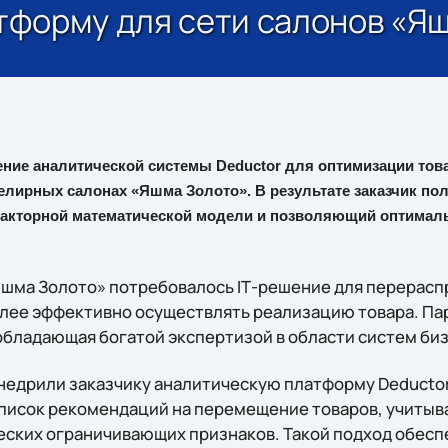
латформу для сети салонов «Я
рение аналитической системы Deductor для оптимизации тов
елирных салонах «Яшма Золото». В результате заказчик по
акторной математической модели и позволяющий оптимал
шма Золото» потребовалось IТ-решение для перерас
олее эффективно осуществлять реализацию товара. Па
 обладающая богатой экспертизой в области систем би
внедрили заказчику аналитическую платформу Deducto
список рекомендаций на перемещение товаров, учитыва
ческих ограничивающих признаков. Такой подход обес