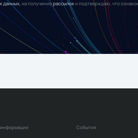
х данных,
на получение
рассылок
и подтверждаю, что ознако
 информации
События