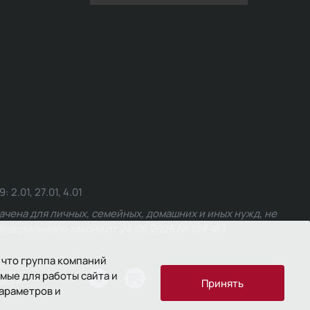
.01, 27.01, 4.01
чена для личных, семейных, домашних и иных нужд, не
едерального закона от 24.06.2025 № 168-ФЗ.
 что группа компаний
мые для работы сайта и
ости
Принять
параметров и