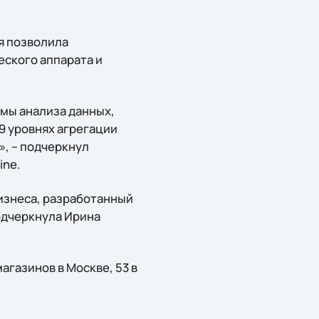
я позволила
ского аппарата и
мы анализа данных,
 уровнях агрегации
», – подчеркнул
ine.
изнеса, разработанный
одчеркнула Ирина
агазинов в Москве, 53 в