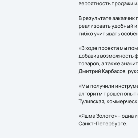
вероятность продажи и
В результате заказчик
реализовать удобный и
гибко учитывать особен
«В ходе проекта мы по
добавив возможность ф
товаров, а также знач
Дмитрий Карбасов, рук
«Мы получили инструме
алгоритм прошел опытн
Туливская, коммерческ
«Яшма Золото» – одна и
Санкт-Петербурге.