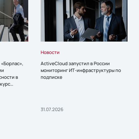
Новости
 «Борлас»,
ActiveCloud запустил в России
ии
мониторинг ИТ-инфраструктуры по
сности в
подписке
курс
31.07.2026