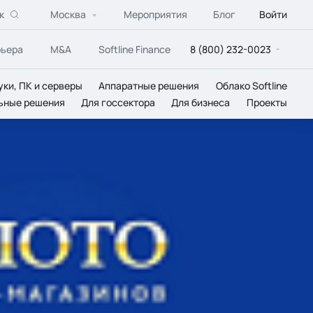
к
Москва
Мероприятия
Блог
Войти
рьера
M&A
Softline Finance
8 (800) 232-0023
уки, ПК и серверы
Аппаратные решения
Облако Softline
ьные решения
Для госсектора
Для бизнеса
Проекты