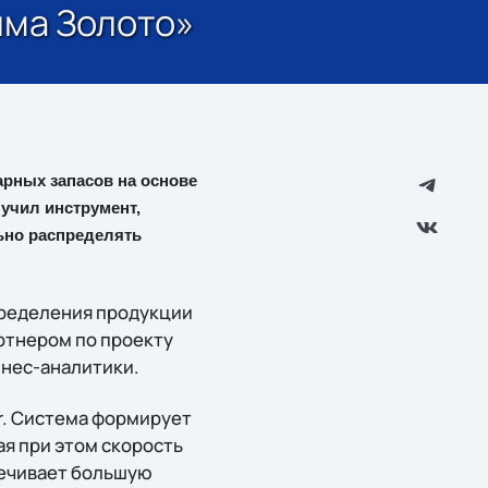
шма Золото»
арных запасов на основе
лучил инструмент,
ьно распределять
пределения продукции
ртнером по проекту
знес-аналитики.
r. Система формирует
я при этом скорость
печивает большую