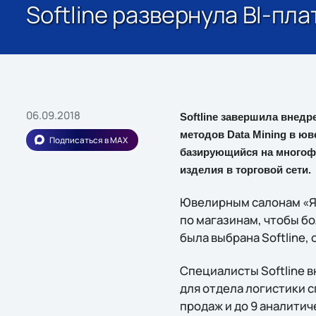
Softline развернула BI-п
06.09.2018
Softline завершила внед
методов Data Mining в юв
Подписаться в MAX
базирующийся на многоф
изделия в торговой сети.
Ювелирным салонам «Я
по магазинам, чтобы б
была выбрана Softline,
Специалисты Softline 
для отдела логистики 
продаж и до 9 аналити