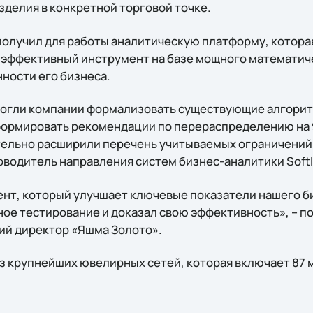
зделия в конкретной торговой точке.
 получил для работы аналитическую платформу, котора
 эффективный инструмент на базе мощного математиче
ности его бизнеса.
могли компании формализовать существующие алгорит
ормировать рекомендации по перераспределению на 9
ительно расширили перечень учитываемых ограничений
оводитель направления систем бизнес-аналитики Softl
нт, который улучшает ключевые показатели нашего б
ое тестирование и доказал свою эффективность», – п
ий директор «Яшма Золото».
з крупнейших ювелирных сетей, которая включает 87 м