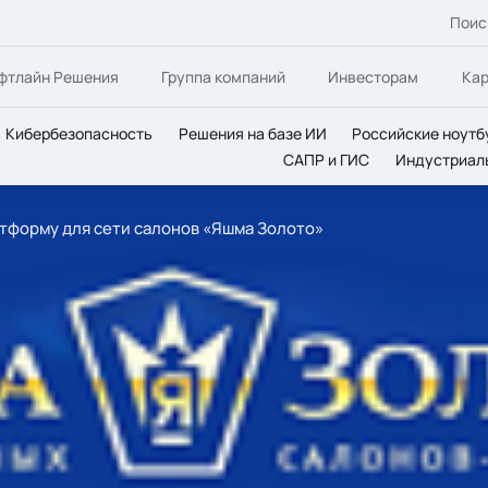
Поис
фтлайн Решения
Группа компаний
Инвесторам
Ка
Кибербезопасность
Решения на базе ИИ
Российские ноутб
САПР и ГИС
Индустриал
латформу для сети салонов «Яшма Золото»