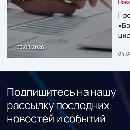
Нов
решением Sharx
Storage 2.x для
Про
хранения данных
«Бо
ци
пр
05.08.2026
04.0
без
ном
«1С
Подпишитесь на нашу
рассылку последних
новостей и событий