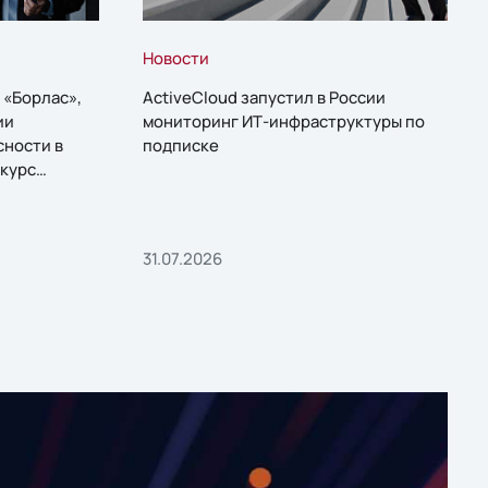
Новости
 «Борлас»,
ActiveCloud запустил в России
ии
мониторинг ИТ-инфраструктуры по
сности в
подписке
курс
31.07.2026