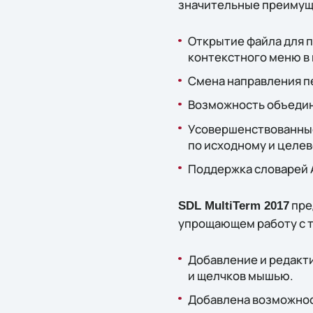
значительные преимуще
Открытие файла для п
контекстного меню в
Смена направления п
Возможность объедин
Усовершенствованные
по исходному и целев
Поддержка словарей A
пре
SDL MultiTerm 2017
упрощающем работу с 
Добавление и редакт
и щелчков мышью.
Добавлена возможнос