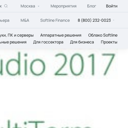
к
Москва
Мероприятия
Блог
Войти
рьера
M&A
Softline Finance
8 (800) 232-0023
уки, ПК и серверы
Аппаратные решения
Облако Softline
ьные решения
Для госсектора
Для бизнеса
Проекты