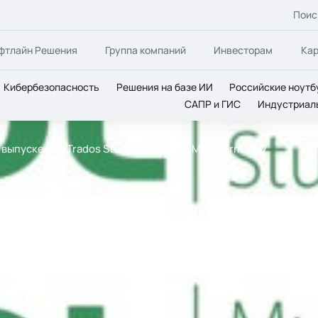
Поис
фтлайн Решения
Группа компаний
Инвесторам
Ка
Кибербезопасность
Решения на базе ИИ
Российские ноутб
САПР и ГИС
Индустриал
выпуске SDL Trados Studio 2017 и SDL MultiTerm 2017