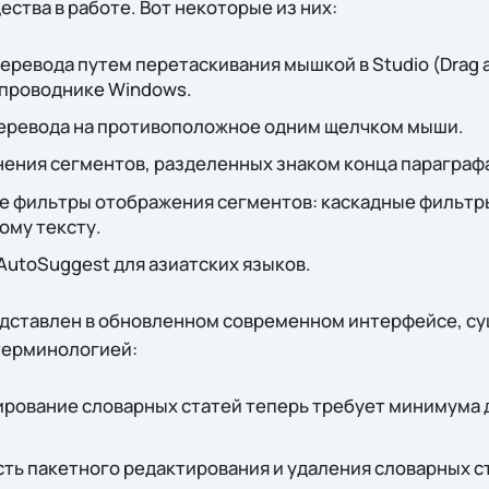
ства в работе. Вот некоторые из них:
еревода путем перетаскивания мышкой в Studio (Drag a
 проводнике Windows.
еревода на противоположное одним щелчком мыши.
ения сегментов, разделенных знаком конца параграф
 фильтры отображения сегментов: каскадные фильтр
ому тексту.
utoSuggest для азиатских языков.
дставлен в обновленном современном интерфейсе, с
терминологией:
ирование словарных статей теперь требует минимума 
ть пакетного редактирования и удаления словарных с