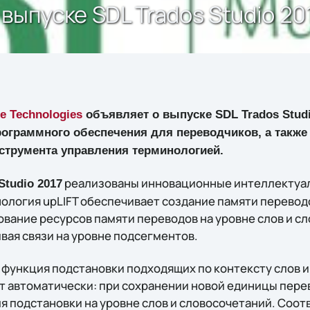
ыпуске SDL Trados Studio 201
e Technologies
объявляет о выпуске SDL Trados Stud
ограммного обеспечения для переводчиков, а также 
нструмента управления терминологией.
реализованы инновационные интеллектуал
Studio 2017
логия upLIFT обеспечивает создание памяти переводов
вание ресурсов памяти переводов на уровне слов и с
вая связи на уровне подсегментов.
 – функция подстановки подходящих по контексту слов 
 автоматически: при сохранении новой единицы перево
ля подстановки на уровне слов и словосочетаний. Соо