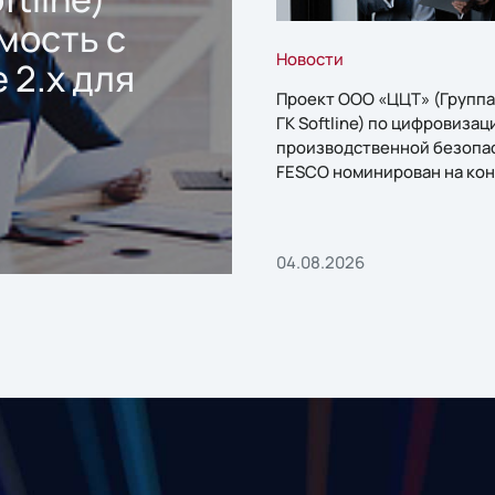
мость с
Новости
 2.x для
Проект ООО «ЦЦТ» (Группа
ГК Softline) по цифровизац
производственной безопа
FESCO номинирован на кон
«1С:Проект года»
04.08.2026