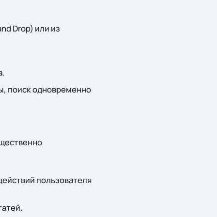
nd Drop) или из
а.
ы, поиск одновременно
ущественно
действий пользователя
татей.