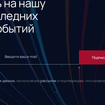
 на нашу
следних
обытий
Подпис
х данных,
на получение
рассылок
и подтверждаю, что ознако