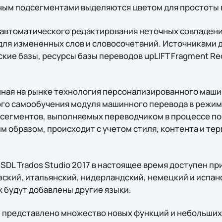
ным подсегментами выделяются цветом для простоты 
я автоматического редактирования неточных совпадени
для измененных слов и словосочетаний. Источниками 
кие базы, ресурсы базы переводов upLIFT Fragment Re
нная на рынке технология персонализированного маши
го самообучения модуля машинного перевода в режим
 сегментов, выполняемых переводчиком в процессе п
м образом, происходит с учетом стиля, контента и те
SDL Trados Studio 2017 в настоящее время доступен пр
зский, итальянский, нидерландский, немецкий и испан
 будут добавлены другие языки.
017 представлено множество новых функций и небольши