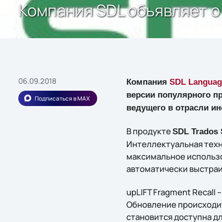
Компания SDL объявляет о в
06.09.2018
Компания
SDL Languag
версии популярного пр
Подписаться в MAX
ведущего в отрасли и
В продукте
SDL Trados 
Интеллектуальная техно
максимальное использо
автоматически выстраи
upLIFT Fragment Recall
Обновление происходит
становится доступна д