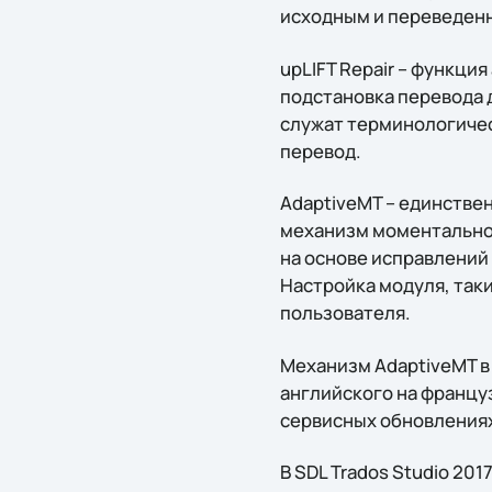
исходным и переведен
upLIFT Repair – функци
подстановка перевода 
служат терминологичес
перевод.
AdaptiveMT – единстве
механизм моментально
на основе исправлений
Настройка модуля, таки
пользователя.
Механизм AdaptiveMT в 
английского на францу
сервисных обновлениях
В SDL Trados Studio 2