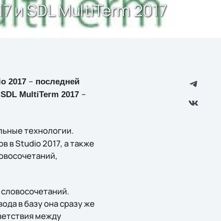
7 и SDL MultiTerm 2017
–
io 2017
последней
–
SDL MultiTerm 2017
ьные технологии.
 в Studio 2017, а также
ловосочетаний,
и словосочетаний.
да в базу она сразу же
тветствия между