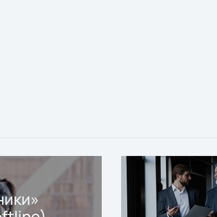
ники»
ftline)