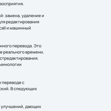
восприятия.
й: замена, удаление и
для редактирования
call и машинный
нного перевода. Это
е реального времени,
остредактирования.
рминологии
и переводе с
ский. В следующих
х улучшений, дающих