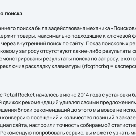
о поиска
еннего поиска была задействована механика «Поиско
ержит товары, максимально подходящие к ключевой ф
 через внутренний поиск по сайту. Показ поисковых 
сковому запросу отсутствуют какие-либо результаты с
емонстрированы результаты поиска по запросу, в кот
реключив раскладку клавиатуры (rfcgthcrbq = касперс
 Retail Rocket началось в июне 2014 года с установки
й движок рекомендаций удивлял своими предложениями
щения блоки рекомендаций до этого мы вовсе не испо
и конверсию посещений и количество позиций в заказе
иал сайта, настроили точность собираемой статистик
 Рекомендую попробовать сервис, вы можете узнать м