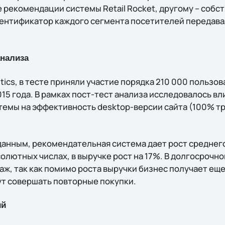
 рекомендации системы Retail Rocket, другому – соб
ентификатор каждого сегмента посетителей передавал
анализа
tics, в тесте приняли участие порядка 210 000 пользова
015 года. В рамках пост-тест анализа исследовалось в
емы на эффективность desktop-версии сайта (100% т
анным, рекомендательная система дает рост среднего 
солютных числах, в выручке рост на 17%. В долгосрочно
аж, так как помимо роста выручки бизнес получает ещ
ут совершать повторные покупки.
ий