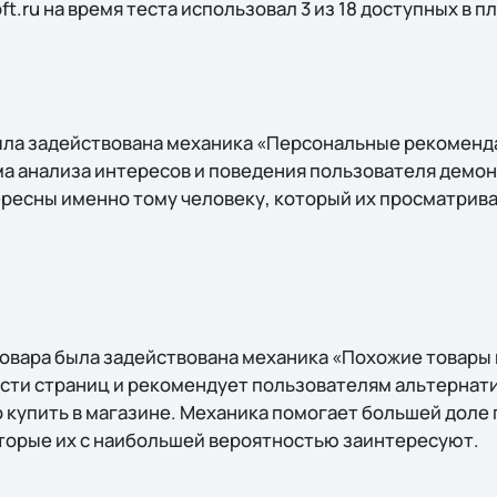
ft.ru на время теста использовал 3 из 18 доступных в
ыла задействована механика «Персональные рекоменд
а анализа интересов и поведения пользователя демо
ресны именно тому человеку, который их просматрива
товара была задействована механика «Похожие товары 
асти страниц и рекомендует пользователям альтернати
 купить в магазине. Механика помогает большей доле
оторые их с наибольшей вероятностью заинтересуют.