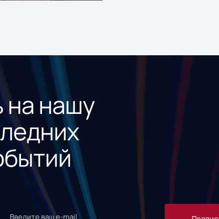
 на нашу
следних
обытий
Подпис