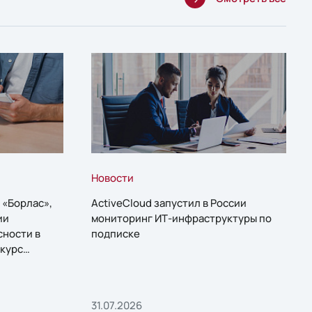
Новости
 «Борлас»,
ActiveCloud запустил в России
ии
мониторинг ИТ-инфраструктуры по
сности в
подписке
курс
31.07.2026