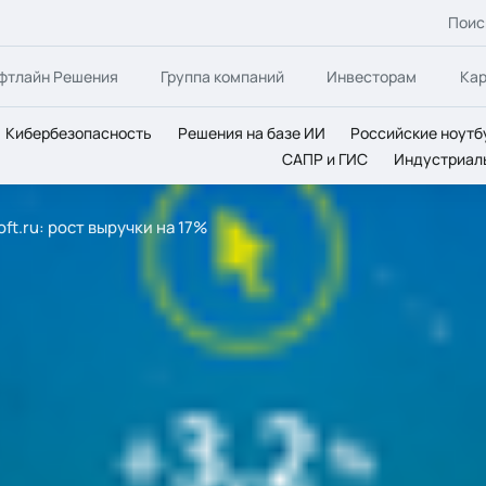
Поис
фтлайн Решения
Группа компаний
Инвесторам
Ка
Кибербезопасность
Решения на базе ИИ
Российские ноутб
САПР и ГИС
Индустриал
ft.ru: рост выручки на 17%