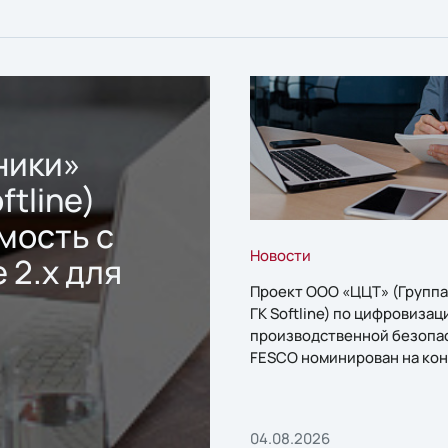
ники»
ftline)
мость с
Новости
 2.x для
Проект ООО «ЦЦТ» (Группа
ГК Softline) по цифровизац
производственной безопа
FESCO номинирован на кон
«1С:Проект года»
04.08.2026