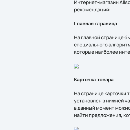
Интернет-магазин Allso
рекомендаций:
Главная страница
На главной странице б
специального алгоритм
которые наиболее инте
Карточка товара
На странице карточки 
установлен в нижней ч
в данный момент можно
найти предложения, к