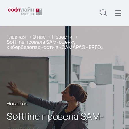
Главная
О нас
Новости
Softline провела SAM-оценку
кибербезопасности в «САМАРАЭНЕРГО»
Новости
Softline провела SAM-