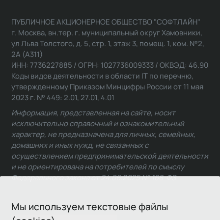
ПУБЛИЧНОЕ АКЦИОНЕРНОЕ ОБЩЕСТВО "СОФТЛАЙН"
г. Москва, вн.тер. г. муниципальный округ Хамовники,
ул Льва Толстого, д. 5, стр. 1, этаж 3, помещ. 1, ком. №2,
2А (А311)
ИНН: 7736227885 / ОГРН: 1027736009333 / ОКВЭД: 46.90
Коды видов деятельности в области IT по перечню,
утвержденному Приказом Минцифры России от 11 мая
2023 г. № 449: 2.01, 27.01, 4.01
Информация, представленная на сайте, носит
исключительно справочный и ознакомительный
характер, не предназначена для личных, семейных,
домашних и иных нужд, не связанных с
осуществлением предпринимательской деятельности
и не ориентирована на потребителей по смыслу
Федерального закона от 24.06.2025 № 168-ФЗ.
Мы используем текстовые файлы