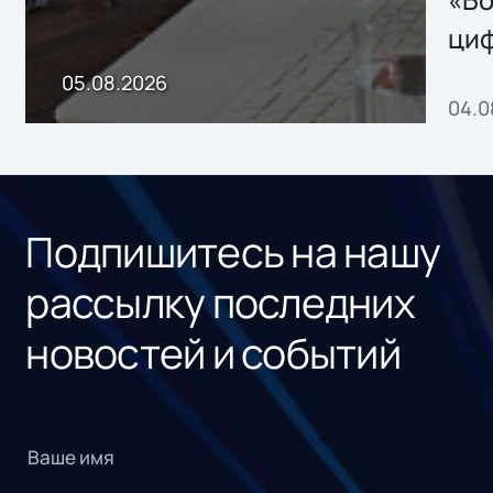
«Бо
ци
пр
05.08.2026
04.0
без
ном
«1С
Подпишитесь на нашу
рассылку последних
новостей и событий