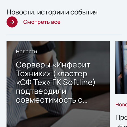
Новости, истории и события
Смотреть все
Новости
Серверы «Инферит
Техники» (кластер
«СФ Тех» ГК Softline)
подтвердили
совместимость с
Нов
решением Sharx
Storage 2.x для
Про
хранения данных