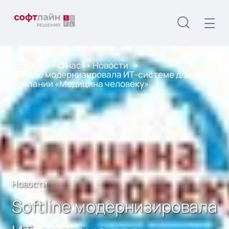
Главная
О нас
Новости
Softline модернизировала ИТ-системe для
компании «Медицина человеку»
Новости
Softline модернизировала