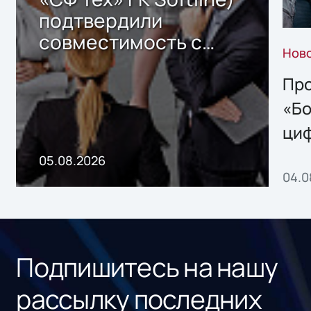
подтвердили
совместимость с
Нов
решением Sharx
Storage 2.x для
Про
хранения данных
«Бо
ци
пр
05.08.2026
04.0
без
ном
«1С
Подпишитесь на нашу
рассылку последних