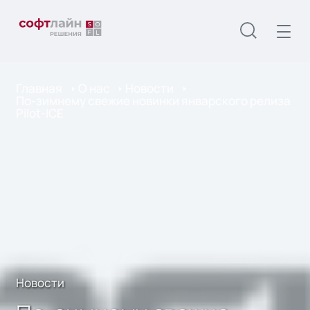
Главная
О нас
Новости
По-зимнему свежие новинки январского релиза
Pilot-ICE
Новости