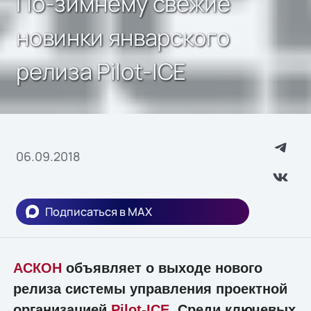
По-зимнему свежие
новинки январского
релиза Pilot-ICE
06.09.2018
Подписаться в MAX
АСКОН
объявляет о выходе нового
релиза системы управления проектной
организацией
Pilot-ICE
. Среди ключевых