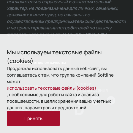
исключительно справочный и ознакомительный
характер, не предназначена для личных, семейных,
домашних и иных нужд, не связанных с
осуществлением предпринимательской деятельности
и не ориентирована на потребителей по смыслу
Федерального закона от 24.06.2025 № 168-ФЗ.
Мы используем текстовые файлы
(cookies)
Связаться с отделом качества
Продолжая использовать данный веб-сайт, вы
соглашаетесь с тем, что группа компаний Softline
может
Условия
© 1993—2026 Softline
использовать текстовые файлы (cookies)
использования
, необходимые для работы сайта и анализа
посещаемости, в целях хранения ваших учетных
Политика
данных, параметров и предпочтений.
конфиденциальности
Принять
16+