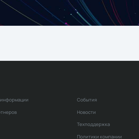
 информации
События
ртнеров
Новости
Техподдержка
Политики компании