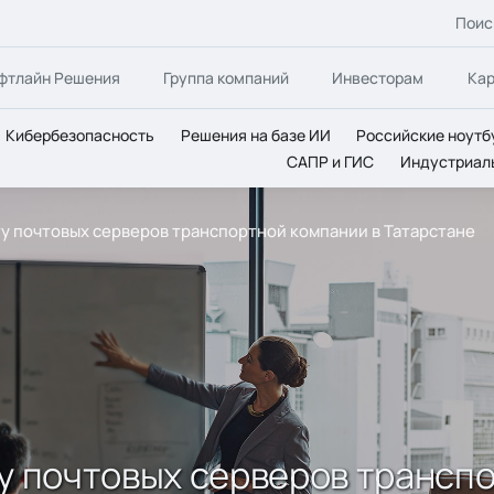
Поис
фтлайн Решения
Группа компаний
Инвесторам
Ка
Кибербезопасность
Решения на базе ИИ
Российские ноутб
САПР и ГИС
Индустриал
ту почтовых серверов транспортной компании в Татарстане
ту почтовых серверов трансп