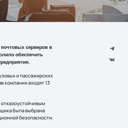
я почтовых серверов в
волило обеспечить
редприятия.
узовых и пассажирских
в компании входят 13
и отказоустойчивым
вщика была выбрана
ционной безопасности.