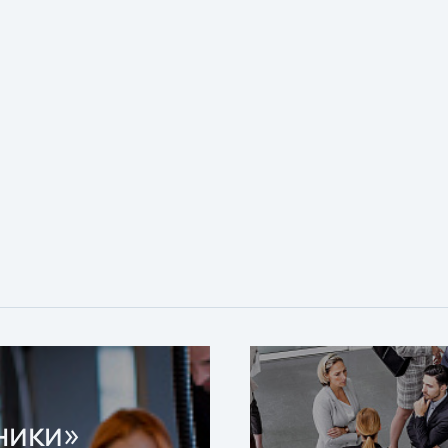
ники»