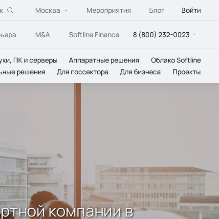
к
Москва
Мероприятия
Блог
Войти
рьера
M&A
Softline Finance
8 (800) 232-0023
уки, ПК и серверы
Аппаратные решения
Облако Softline
ьные решения
Для госсектора
Для бизнеса
Проекты
ортной компании в