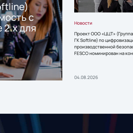
ftline)
мость с
Новости
 2.x для
Проект ООО «ЦЦТ» (Группа
ГК Softline) по цифровизац
производственной безопа
FESCO номинирован на кон
«1С:Проект года»
04.08.2026