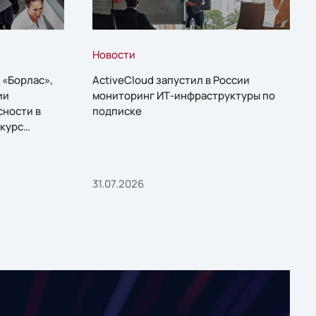
Новости
 «Борлас»,
ActiveCloud запустил в России
ии
мониторинг ИТ-инфраструктуры по
сности в
подписке
курс
31.07.2026