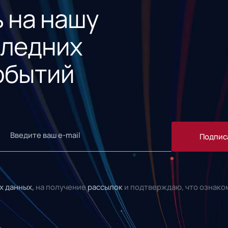
 на нашу
следних
обытий
Подпис
х данных,
на получение
рассылок
и подтверждаю, что ознако