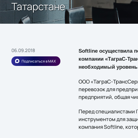
Татарстане
06.09.2018
Softline осуществила 
компании «ТаграС-Тра
Подписаться в MAX
необходимый уровень
ООО «ТаграС-ТрансСерв
перевозок для предприя
предприятий, общая чис
Перед специалистами I
инструментом для защи
компания Softline, ко