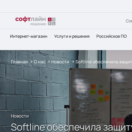
Со
Интернет-магазин
Услуги и решения
Российское ПО
Главная
О нас
Новости
Softline обеспечила защи
Новости
Softline обеспечила защи