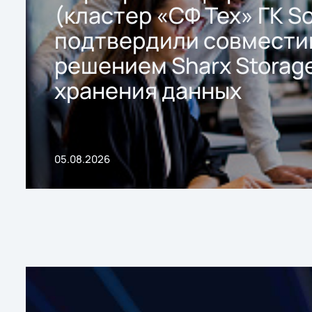
(кластер «СФ Тех» ГК So
подтвердили совмести
решением Sharx Storage
хранения данных
05.08.2026