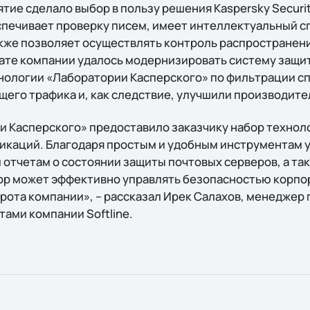
тие сделало выбор в пользу решения Kaspersky Securi
спечивает проверку писем, имеет интеллектуальный с
акже позволяет осуществлять контроль распростране
ате компании удалось модернизировать систему защит
ологии «Лаборатории Касперского» по фильтрации с
его трафика и, как следствие, улучшили производител
 Касперского» предоставило заказчику набор технол
икаций. Благодаря простым и удобным инструментам 
 отчетам о состоянии защиты почтовых серверов, а та
р может эффективно управлять безопасностью корпо
ота компании», – рассказал Ирек Салахов, менеджер 
ами компании Softline.