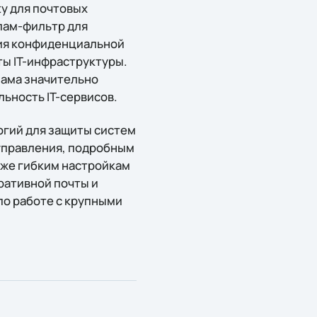
ty для почтовых
пам-фильтр для
ния конфиденциальной
ы IT-инфраструктуры.
пама значительно
ьность IT-сервисов.
огий для защиты систем
управления, подробным
кже гибким настройкам
ративной почты и
по работе с крупными