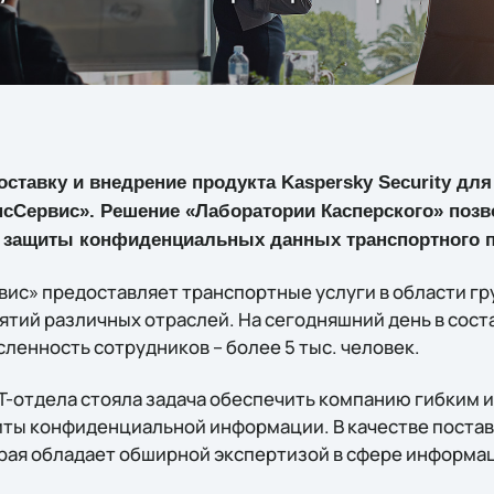
поставку и внедрение продукта Kaspersky Security дл
нсСервис». Решение «Лаборатории Касперского» поз
 защиты конфиденциальных данных транспортного п
ис» предоставляет транспортные услуги в области гр
тий различных отраслей. На сегодняшний день в соста
ленность сотрудников – более 5 тыс. человек.
T-отдела стояла задача обеспечить компанию гибким 
ты конфиденциальной информации. В качестве поста
торая обладает обширной экспертизой в сфере информа