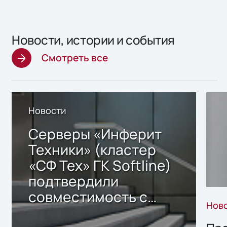
Новости, истории и события
Смотреть все
Новости
Серверы «Инферит
Техники» (кластер
«СФ Тех» ГК Softline)
подтвердили
совместимость с
Нов
решением Sharx