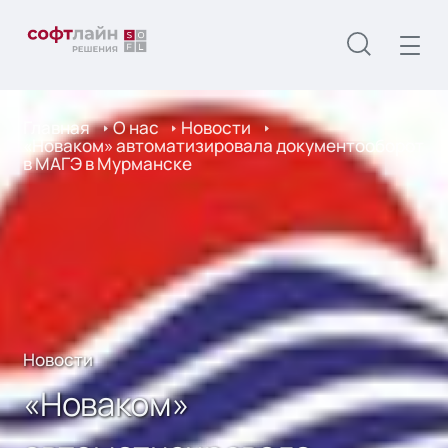
Главная
О нас
Новости
«Новаком» автоматизировала документооборот
в МАГЭ в Мурманске
Новости
«Новаком»