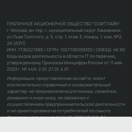
ПУБЛИЧНОЕ АКЦИОНЕРНОЕ ОБЩЕСТВО "СОФТЛАЙН"
г. Москва, вн.тер. г. муниципальный округ Хамовники,
ул Льва Толстого, д. 5, стр. 1, этаж 3, помещ. 1, ком. №2,
2А (А311)
ИНН: 7736227885 / ОГРН: 1027736009333 / ОКВЭД: 46.90
Коды видов деятельности в области IT по перечню,
утвержденному Приказом Минцифры России от 11 мая
2023 г. № 449: 2.01, 27.01, 4.01
Информация, представленная на сайте, носит
исключительно справочный и ознакомительный
характер, не предназначена для личных, семейных,
домашних и иных нужд, не связанных с
осуществлением предпринимательской деятельности
и не ориентирована на потребителей по смыслу
Федерального закона от 24.06.2025 № 168-ФЗ.