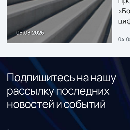
Storage 2.x для
Про
хранения данных
«Бо
ци
пр
05.08.2026
04.0
без
ном
«1С
Подпишитесь на нашу
рассылку последних
новостей и событий