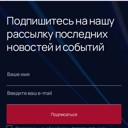
«1С
Подпишитесь на нашу
рассылку последних
новостей и событий
Подписаться