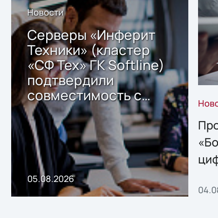
Новости
Серверы «Инферит
Техники» (кластер
«СФ Тех» ГК Softline)
подтвердили
совместимость с
Нов
решением Sharx
Storage 2.x для
Про
хранения данных
«Бо
ци
пр
05.08.2026
04.0
без
ном