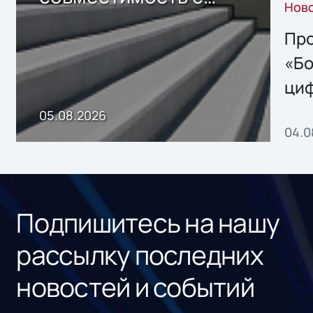
Нов
решением Sharx
Storage 2.x для
Про
хранения данных
«Бо
ци
пр
05.08.2026
04.0
без
ном
«1С
Подпишитесь на нашу
рассылку последних
новостей и событий