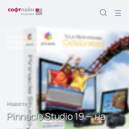
Главная
О нас
Новости
Pinnacle Studio 19 — на шаг ближе к
профессиональному видеомонтажу
Новости
Pinnacle Studio 19 — на