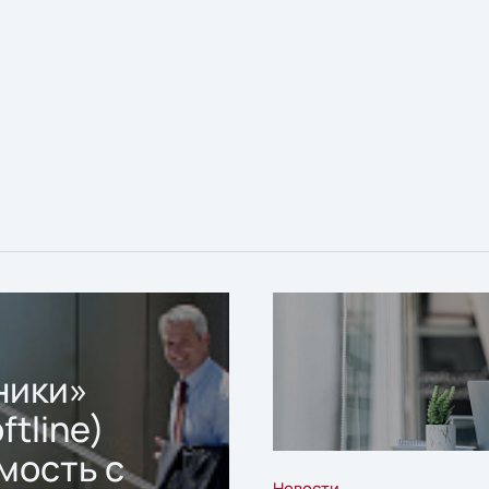
ники»
ftline)
мость с
Новости