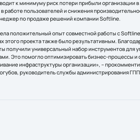
сводит к минимуму риск потери прибыли организации в
в работе пользователей и снижения производительнос
неджер по продаже решений компании Softline.
ела положительный опыт совместной работы с Softlin
ах этого проекта также было результативным. Благод
ы получили универсальный набор инструментов для 
ми. Это помогло оптимизировать бизнес-процессы и 
ивание инфраструктуры организации», – прокоммент
огубов, руководитель службы администрирования ГПП