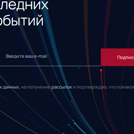
следних
обытий
Подпис
х данных,
на получение
рассылок
и подтверждаю, что ознако