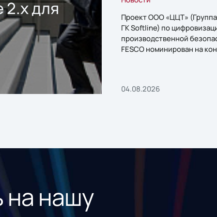
 2.x для
Проект ООО «ЦЦТ» (Группа
ГК Softline) по цифровизац
производственной безопа
FESCO номинирован на кон
«1С:Проект года»
04.08.2026
 на нашу