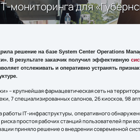
ИТ-мониторинга для «Губернс
дрила решение на базе System Center Operations Mana
ки». В результате заказчик получил эффективную
сис
озволяет отслеживать и оперативно устранять призна
уктуре.
ки» – крупнейшая фармацевтическая сеть на территори
еки, 7 специализированных салонов, 26 киосков, 98 ап
а работы IТ-инфраструктуры, оперативного обнаружен
риска простоя рабочих станций пользователей при во
ации приняло решение о внедрении современной сис