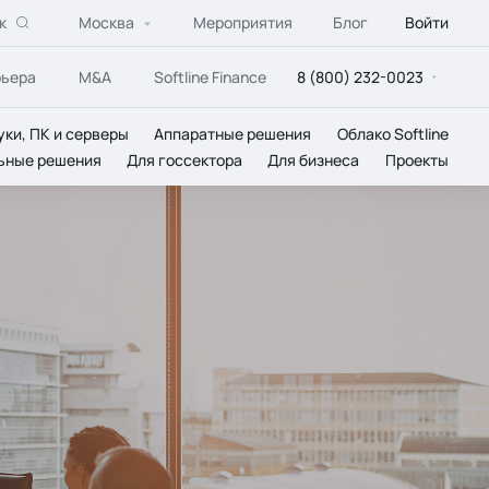
к
Москва
Мероприятия
Блог
Войти
рьера
M&A
Softline Finance
8 (800) 232-0023
уки, ПК и серверы
Аппаратные решения
Облако Softline
ьные решения
Для госсектора
Для бизнеса
Проекты