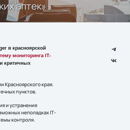
ких аптек»
ger в красноярской
тему мониторинга IТ-
ки критичных
и Красноярского края.
течных пунктов.
ия и устранения
зможных неполадках IТ-
темы контроля.