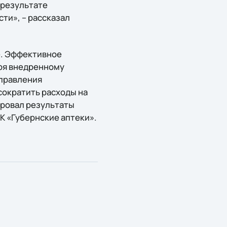
 результате
ти», – рассказал
e. Эффективное
аря внедренному
управления
сократить расходы на
ировал результаты
К «Губернские аптеки».