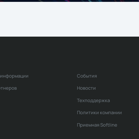
 информации
События
ртнеров
Новости
Техподдержка
Политики компании
Приемная Softline