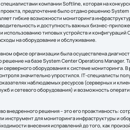
 специалистами компании Softline, которая на конкурс
проекта, предпочтение было отдано решению System 
вляет гибкие возможности мониторинга инфраструкту
водительность и доступность важных бизнес-приложе
и использованию типовых устройств и конфигураций O
асходы на оборудование и обслуживание.
ловном офисе организации была осуществлена диагнос
о решение на базе System Center Operations Manager. 
и серверного оборудования к системе мониторинга. В
онтроля значительно упростился. IТ-специалисты полу
оказателях наблюдаемых ресурсов (серверных и клие
лужб и сетевого оборудования) и возможность операти
о внедренного решения – это его проактивность: сотр
и инструмент для мониторинга инфраструктуры и обо
одимости внесения исправлений до того, как произой