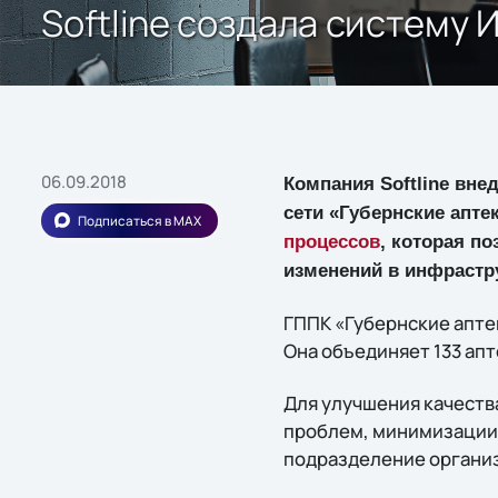
Softline создала систему 
06.09.2018
Компания Softline вне
сети «Губернские апте
Подписаться в MAX
процессов
, которая п
изменений в инфрастр
ГППК «Губернские апте
Она объединяет 133 апт
Для улучшения качеств
проблем, минимизации 
подразделение организ