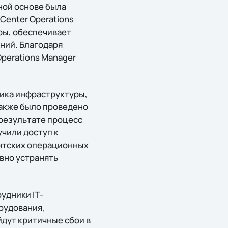
ной основе была
Center Operations
ры, обеспечивает
ний. Благодаря
perations Manager
тика инфраструктуры,
Также было проведено
 результате процесс
чили доступ к
нтских операционных
вно устранять
удники IТ-
рудования,
дут критичные сбои в