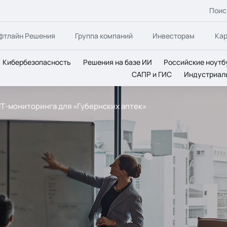
Поис
фтлайн Решения
Группа компаний
Инвесторам
Ка
Кибербезопасность
Решения на базе ИИ
Российские ноутб
САПР и ГИС
Индустриал
 ИТ-мониторинга для «Губернских аптек»