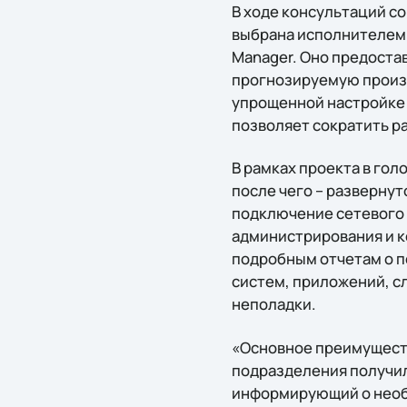
В ходе консультаций со
выбрана исполнителем 
Manager. Оно предоста
прогнозируемую произ
упрощенной настройке 
позволяет сократить р
В рамках проекта в го
после чего – развернут
подключение сетевого 
администрирования и к
подробным отчетам о п
систем, приложений, с
неполадки.
«Основное преимуществ
подразделения получил
информирующий о необх