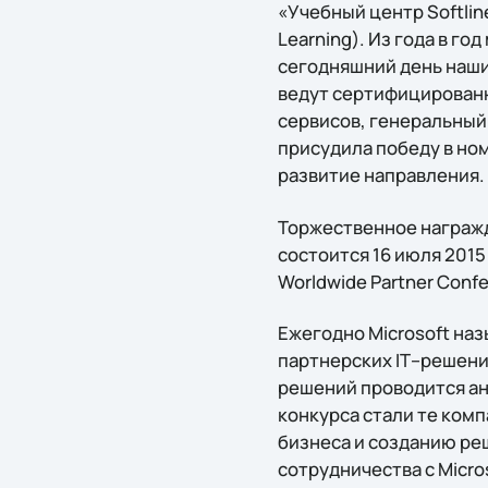
«Учебный центр Softlin
Learning). Из года в г
сегодняшний день наши
ведут сертифицированн
сервисов, генеральный д
присудила победу в ном
развитие направления.
Торжественное награжд
состоится 16 июля 201
Worldwide Partner Confe
Ежегодно Microsoft на
партнeрских IТ–решени
решений проводится ан
конкурса стали те ком
бизнеса и созданию реш
сотрудничества с Micro