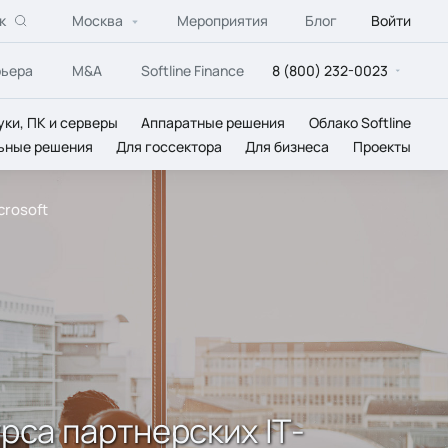
к
Москва
Мероприятия
Блог
Войти
рьера
M&A
Softline Finance
8 (800) 232-0023
уки, ПК и серверы
Аппаратные решения
Облако Softline
ьные решения
Для госсектора
Для бизнеса
Проекты
crosoft
рса партнерских IТ-