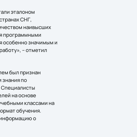
тали эталоном
странах СНГ,
личеством наивысших
ия программными
ся особенно значимым и
работу», – отметил
елем был признан
 знания по
3. Специалисты
елей на основе
 учебными классами на
формат обучения.
в информацию о