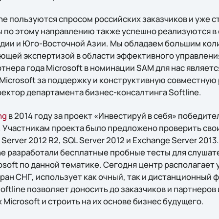
ne пользуются спросом российских заказчиков и уже с
ы по этому направлению также успешно реализуются в 
дии и Юго-Восточной Азии. Мы обладаем большим ко
ующей экспертизой в области эффективного управлен
ртнера года Microsoft в номинации SAM для нас являет
Microsoft за поддержку и конструктивную совместную 
ектор департамента бизнес-консалтинга Softline.
ng
в 2014 году за проект «Инвестируй в себя» победит
e. Участникам проекта было предложено проверить свои
erver 2012 R2, SQL Server 2012 и Exchange Server 201
ine разработали бесплатные пробные тесты для слушат
osoft по данной тематике. Сегодня центр располагает
ран СНГ, использует как очный, так и дистанционный 
oftline позволяет доносить до заказчиков и партнеро
Microsoft и строить на их основе бизнес будущего.