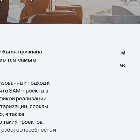
ne была признана
див тем самым
изованный подход к
что SAM-проекты в
фикой реализации.
таризации, срокам
, а также
 таких проектов.
 работоспособность и