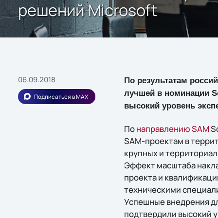
решений Microsoft
06.09.2018
По результатам россий
лучшей в номинации So
Подписаться в MAX
высокий уровень экспе
По
направлению SAM
So
SAM-проектам в террит
крупных и территориа
Эффект масштаба накла
проекта и квалификаци
техническими специали
Успешные внедрения дл
подтвердили высокий ур