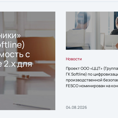
ники»
ftline)
мость с
Новости
 2.x для
Проект ООО «ЦЦТ» (Группа
ГК Softline) по цифровизац
производственной безопа
FESCO номинирован на кон
«1С:Проект года»
04.08.2026