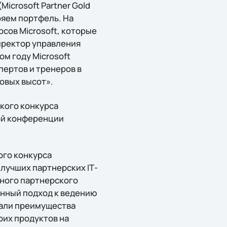
icrosoft Partner Gold
ряем портфель. На
сов Microsoft, которые
иректор управления
ом году Microsoft
пертов и тренеров в
овых высот».
кого конкурса
кой конференции
ого конкурса
лучших партнерских IТ-
ного партнерского
онный подход к ведению
вали преимущества
оих продуктов на