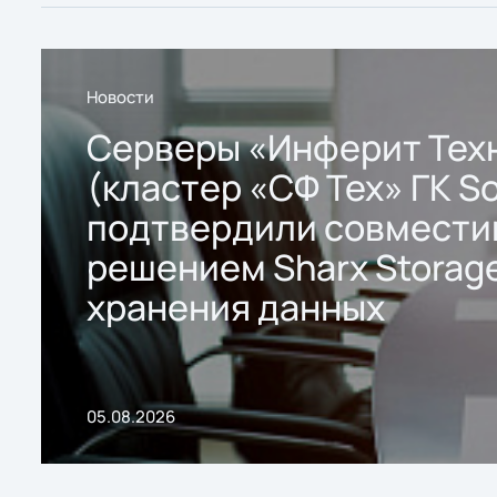
Новости
Серверы «Инферит Тех
(кластер «СФ Тех» ГК So
подтвердили совмести
решением Sharx Storage
хранения данных
05.08.2026