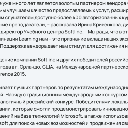
e уже много лет является золотым партнером вендора (M
од мы улучшаем качество предоставляемых услуг, расши
м слушателям доступно более 400 авторизованных кур
ые преподаватели, – рассказала Ирина Кривенкова, д
иректор Учебного центра Softline. – Мы рады, что в эт
инации Learning нам – это признание вклада наших экс
 Поддержка вендора дает нам стимул для достижения н
ение компании Softline и других победителей российс
5 года в г. Орландо, США, на Международной партнерс
rence 2015.
зывает лучших партнеров по результатам международн
й. Наряду с традиционным международным конкурсом 
алогичный российский конкурс. Победителями локаль
пании, которые смогли продемонстрировать инноваци
ений на базе технологий Microsoft, а также использо
soft для поиска новых возможностей и продвижения св