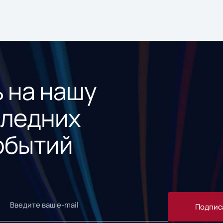
 на нашу
следних
обытий
Подпис