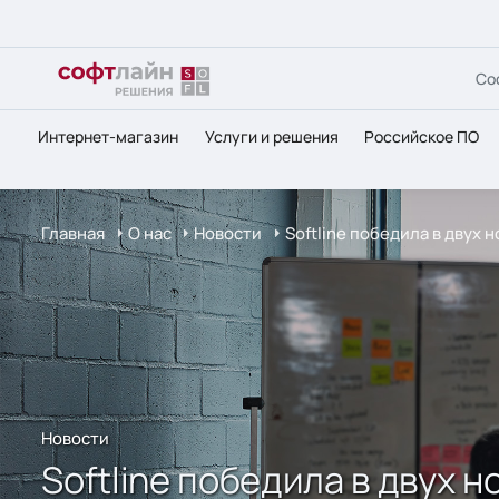
Со
Интернет-магазин
Услуги и решения
Российское ПО
Главная
О нас
Новости
Softline победила в двух
Новости
Softline победила в двух 