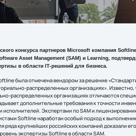
ского конкурса партнеров Microsoft компания Softli
ftware Asset Management (SAM) и Learning, подтвер
ртизы в области IТ-решений для бизнеса.
ftline была отмечена вендором за решение «Стандарт
ориально-распределeнных организациях». Известно, 
льно-распределeнных организациях отличаются специ
дывает дополнительные требования к точности инвен
и исполнителей. Экспертами по SAM и лицензированию
стами Softline наработан особый подход к выполнению
я ряда крупнейших российских компаний доказали его
овень экспертизы Softline в области SAM.