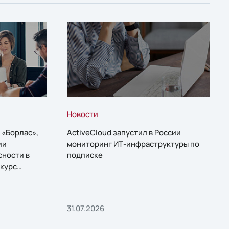
Новости
 «Борлас»,
ActiveCloud запустил в России
ии
мониторинг ИТ-инфраструктуры по
сности в
подписке
курс
31.07.2026