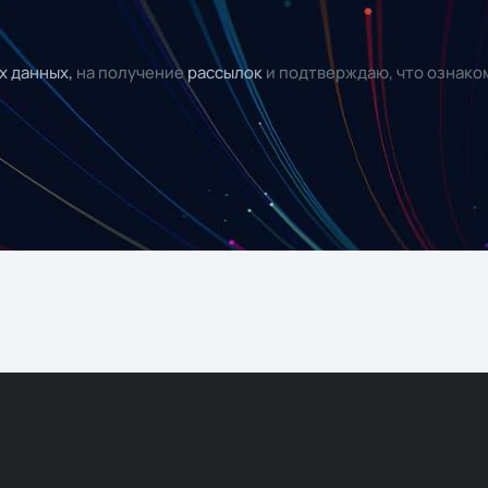
х данных,
на получение
рассылок
и подтверждаю, что ознако