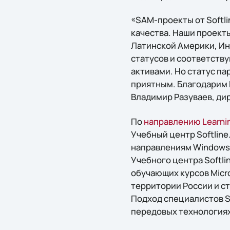
«SAM-проекты от Softli
качества. Наши проект
Латинской Америки, Ин
статусов и соответств
активами. Но статус па
приятным. Благодарим 
Владимир Разуваев, дир
По
направлению Learni
Учебный центр Softlin
направлениям Windows S
Учебного центра Softl
обучающих курсов Micr
территории России и ст
Подход специалистов S
передовых технологиях 