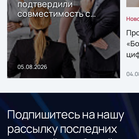
подтвердили
совместимость с
Нов
решением Sharx
Storage 2.x для
Про
хранения данных
«Бо
ци
пр
05.08.2026
04.0
без
ном
«1С
Подпишитесь на нашу
рассылку последних