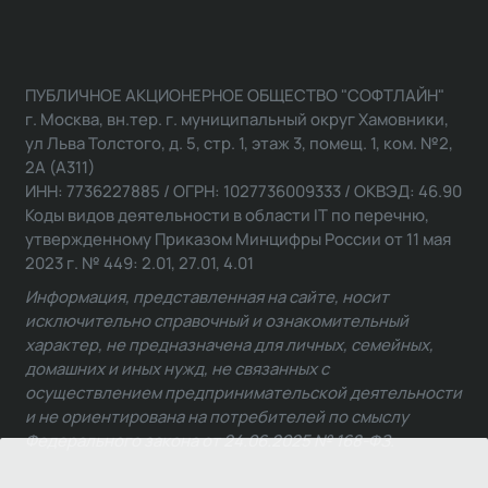
ПУБЛИЧНОЕ АКЦИОНЕРНОЕ ОБЩЕСТВО "СОФТЛАЙН"
г. Москва, вн.тер. г. муниципальный округ Хамовники,
ул Льва Толстого, д. 5, стр. 1, этаж 3, помещ. 1, ком. №2,
2А (А311)
ИНН: 7736227885 / ОГРН: 1027736009333 / ОКВЭД: 46.90
Коды видов деятельности в области IT по перечню,
утвержденному Приказом Минцифры России от 11 мая
2023 г. № 449: 2.01, 27.01, 4.01
Информация, представленная на сайте, носит
исключительно справочный и ознакомительный
характер, не предназначена для личных, семейных,
домашних и иных нужд, не связанных с
осуществлением предпринимательской деятельности
и не ориентирована на потребителей по смыслу
Федерального закона от 24.06.2025 № 168-ФЗ.