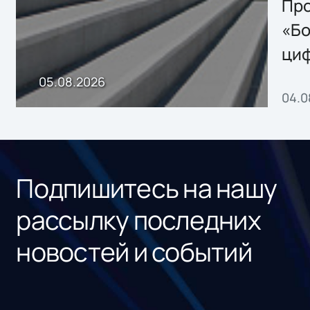
Storage 2.x для
Про
хранения данных
«Бо
ци
пр
05.08.2026
04.0
без
ном
«1С
Подпишитесь на нашу
рассылку последних
новостей и событий