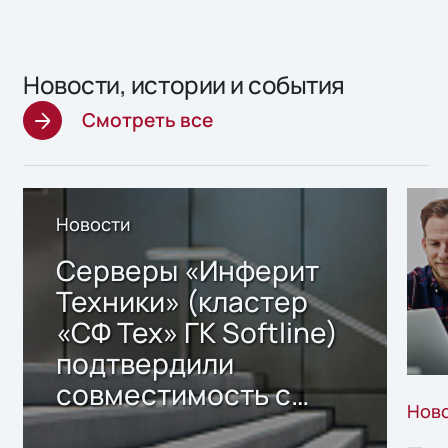
Новости, истории и события
Смотреть все
Новости
Серверы «Инферит
Техники» (кластер
«СФ Тех» ГК Softline)
подтвердили
совместимость с
Нов
решением Sharx