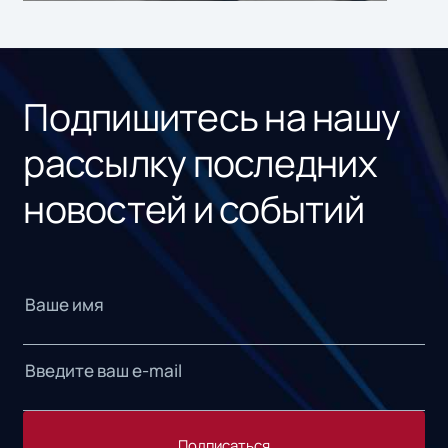
ном
«1С
Подпишитесь на нашу
рассылку последних
новостей и событий
Подписаться