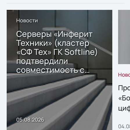
Новости
Серверы «Инферит
Техники» (кластер
«СФ Тех» ГК Softline)
подтвердили
совместимость с
Нов
решением Sharx
Storage 2.x для
Про
хранения данных
«Бо
ци
пр
05.08.2026
04.0
без