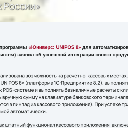
 России»
й программы
«Юниверс: UNIPOS 8»
для автоматизиров
истем) заявил об успешной интеграции своего прод
еализована возможность на расчетно-кассовых местах
UNIPOS 8» (платформа 1С:Предприятие 8.2), выполня
к POS-системе и выполнять безналичные расчеты с кл
 вручную сумму на клавиатуре банковского терминала
тся в пинпад из кассового приложения). При успехе т
мой автоматически.
ак штатный функционал кассового приложения, включе