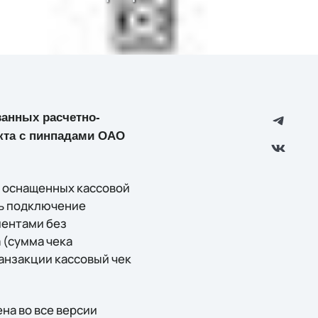
анных расчетно-
укта с пинпадами ОАО
, оснащенных кассовой
ть подключение
иентами без
 (сумма чека
ранзакции кассовый чек
на во все версии