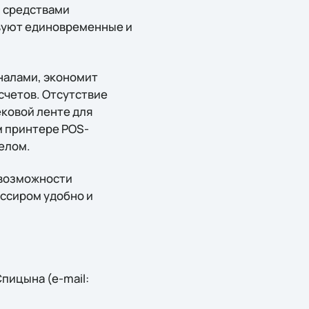
и средствами
твуют единовременные и
налами, экономит
счетов. Отсутствие
ековой ленте для
м принтере POS-
елом.
 возможности
ассиром удобно и
пицына (e-mail: