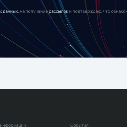
х данных,
на получение
рассылок
и подтверждаю, что ознако
 информации
События