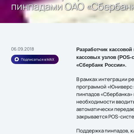
пинпадами ОАО «Сбербанк
06.09.2018
Разработчик кассово
кассовых узлов (POS-с
Подписаться в MAX
«Сбербанк России».
В рамках интеграции р
программой «Юниверс: 
пинпадов «Сбербанка» 
необходимости вводить
автоматически передае
закрывается POS-систе
Поддержка пинпадов, к