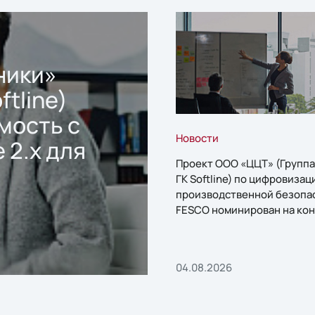
ники»
ftline)
мость с
Новости
 2.x для
Проект ООО «ЦЦТ» (Группа
ГК Softline) по цифровизац
производственной безопа
FESCO номинирован на кон
«1С:Проект года»
04.08.2026