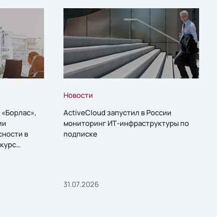
Новости
 «Борлас»,
ActiveCloud запустил в России
ии
мониторинг ИТ-инфраструктуры по
сности в
подписке
курс
31.07.2026