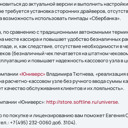
бновиться до актуальной версии и выполнить настройк
не требуется установка сторонних драйверов, отсутс
а возможность использовать пинпады «Сбербанка».
в, по сравнению с традиционными автономными терми
на месте кассира и повышает удобство безналичных ра
паде, и, как следствие, отсутствие необходимости в ч
еков (безналичный чек печатается на штатном чеково
сплуатацию и повышает надежность кассового узла в ц
компании
«Юниверс»
Владимира Тютнева, «реализация
на расчетно-кассовом узле без ручного ввода суммы к
т качество обслуживания клиентов и их лояльность».
омпании «Юниверс»:
http://store.softline.ru/universe
.
 по покупке и лицензированию вам поможет Евгения С
 тел.: +7(495) 232-0060 доб. 3104).