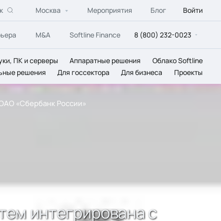
к
Москва
Мероприятия
Блог
Войти
рьера
M&A
Softline Finance
8 (800) 232-0023
уки, ПК и серверы
Аппаратные решения
Облако Softline
ьные решения
Для госсектора
Для бизнеса
Проекты
 ОАО «Сбербанк России»
тем интегрирована с