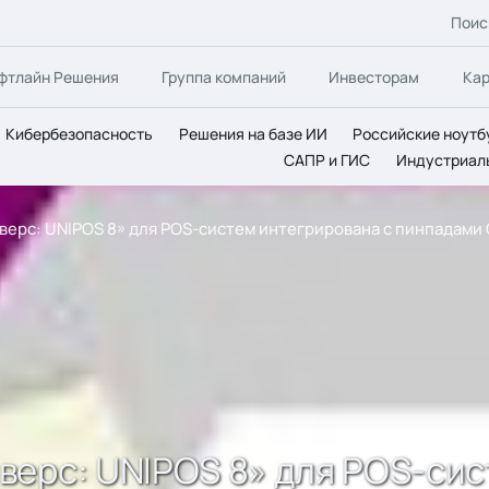
Поис
фтлайн Решения
Группа компаний
Инвесторам
Ка
Кибербезопасность
Решения на базе ИИ
Российские ноутб
САПР и ГИС
Индустриал
верс: UNIPOS 8» для POS-систем интегрирована с пинпадами
ерс: UNIPOS 8» для POS-сис