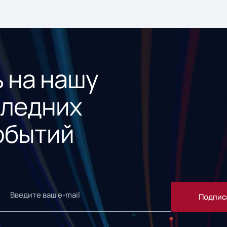
 на нашу
следних
обытий
Подпис