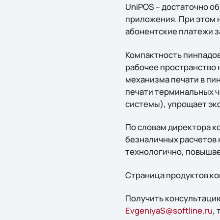
UniPOS – достаточно о
приложения. При этом 
абонентские платежи з
Компактность пинпадо
рабочее пространство 
механизма печати в пин
печати терминальных ч
системы), упрощает эк
По словам директора 
безналичных расчетов 
технологично, повышае
Страница продуктов к
Получить консультацию
EvgeniyaS@softline.ru
,