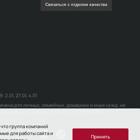
Связаться с отделом качества
.01, 27.01, 4.01
чена для личных, семейных, домашних и иных нужд, не
едерального закона от 24.06.2025 № 168-ФЗ.
 что группа компаний
мые для работы сайта и
ости
Принять