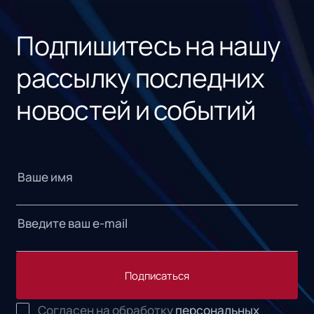
«1С
Подпишитесь на нашу
рассылку последних
новостей и событий
Подписаться
Согласен на обработку
персональных