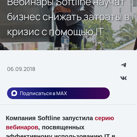
Вебинары Softline научат
бизнес снижать затраты в
кризис с помощью IТ
06.09.2018
Подписаться в MAX
Компания Softline запустила
серию
вебинаров
, посвященных
эффективному использованию IТ в