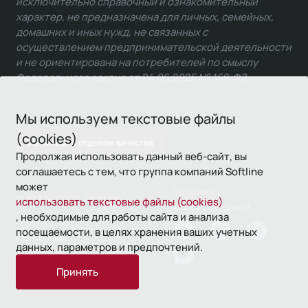
исключительно справочный и ознакомительный
характер, не предназначена для личных, семейных,
домашних и иных нужд, не связанных с
осуществлением предпринимательской деятельности
и не ориентирована на потребителей по смыслу
Федерального закона от 24.06.2025 № 168-ФЗ.
Мы используем текстовые файлы
(cookies)
Связаться с отделом качества
Продолжая использовать данный веб-сайт, вы
соглашаетесь с тем, что группа компаний Softline
может
Условия
© 1993—2026 Softline
использовать текстовые файлы (cookies)
использования
, необходимые для работы сайта и анализа
посещаемости, в целях хранения ваших учетных
Политика
данных, параметров и предпочтений.
конфиденциальности
Принять
16+