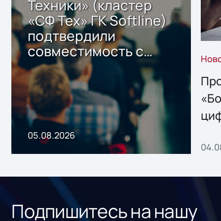
Техники» (кластер
«СФ Тех» ГК Softline)
подтвердили
совместимость с
Нов
решением Sharx
Storage 2.x для
Про
хранения данных
«Бо
ци
пр
05.08.2026
04.0
без
ном
«1С
Подпишитесь на нашу