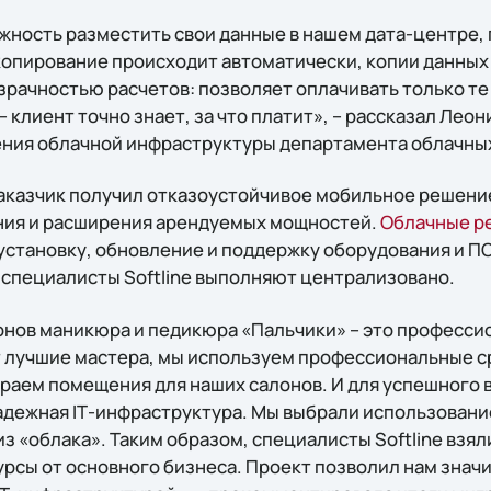
жность разместить свои данные в нашем дата-центре, 
опирование происходит автоматически, копии данных 
зрачностью расчетов: позволяет оплачивать только т
 клиент точно знает, за что платит», – рассказал Леон
ния облачной инфраструктуры департамента облачных 
заказчик получил отказоустойчивое мобильное решен
ния и расширения арендуемых мощностей.
Облачные р
установку, обновление и поддержку оборудования и ПО
специалисты Softline выполняют централизовано.
онов маникюра и педикюра «Пальчики» – это профессио
т лучшие мастера, мы используем профессиональные ср
раем помещения для наших салонов. И для успешного 
адeжная IТ-инфраструктура. Мы выбрали использовани
 «облака». Таким образом, специалисты Softline взяли 
урсы от основного бизнеса. Проект позволил нам знач