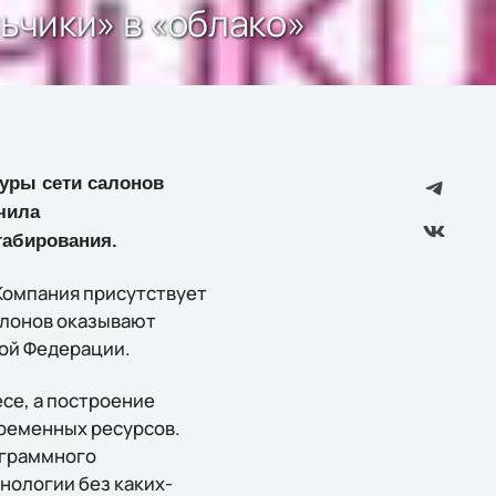
льчики» в «облако»
туры сети салонов
чила
табирования.
Компания присутствует
салонов оказывают
кой Федерации.
се, а построение
ременных ресурсов.
ограммного
нологии без каких-