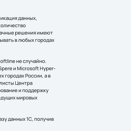
ликация данных,
количество
блачные решения имеют
ывать в любых городах
ftline не случайно.
ere и Microsoft Hyper-
 городах России, а в
алисты Центра
рование и поддержку
ведущих мировых
азу данных 1С, получив