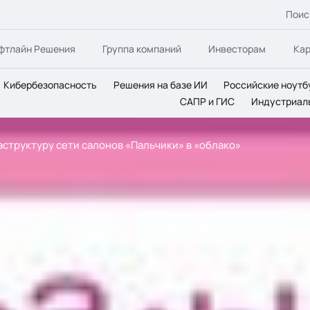
Поис
фтлайн Решения
Группа компаний
Инвесторам
Ка
Кибербезопасность
Решения на базе ИИ
Российские ноутб
САПР и ГИС
Индустриал
раструктуру сети салонов «Пальчики» в «облако»