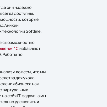
где они надежно
всегда доступны.
е мощности, которые
ид Аникин,
технологий Softline.
ие с возможностью
ешения 1С
избавляют
. Работы по
нализм во всем, что мы
едства для ухода,
ведения бизнеса нам
е виртуальных
на себя IТ-задачи, а мы
ительно удешевить и