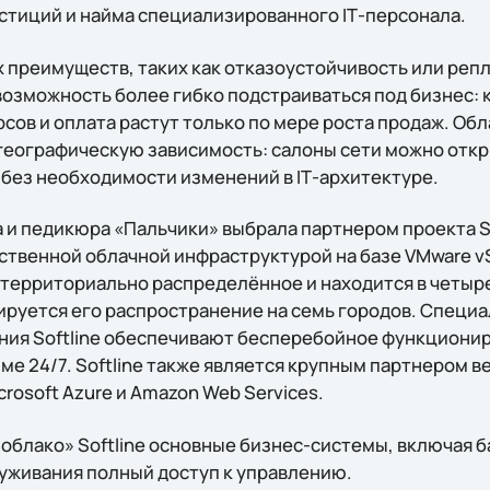
стиций и найма специализированного IТ-персонала.
 преимуществ, таких как отказоустойчивость или реп
возможность более гибко подстраиваться под бизнес: 
сов и оплата растут только по мере роста продаж. О
еографическую зависимость: салоны сети можно откр
без необходимости изменений в IТ-архитектуре.
 и педикюра «Пальчики» выбрала партнером проекта So
твенной облачной инфраструктурой на базе VMware vSp
 территориально распределённое и находится в четырех
руется его распространение на семь городов. Специ
ния Softline обеспечивают бесперебойное функциони
ме 24/7. Softline также является крупным партнeром 
rosoft Azure и Amazon Web Services.
облако» Softline основные бизнес-системы, включая б
уживания полный доступ к управлению.