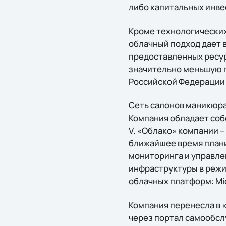
либо капитальных инве
Кроме технологических
облачный подход дает 
предоставленных ресур
значительно меньшую г
Российской Федерации 
Сеть салонов маникюра
Компания обладает собс
V. «Облако» компании –
ближайшее время плани
мониторинга и управле
инфраструктуры в режи
облачных платформ: Mic
Компания перенесла в «
через портал самообсл