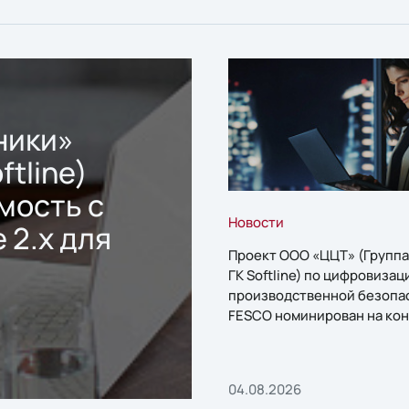
ники»
ftline)
мость с
Новости
 2.x для
Проект ООО «ЦЦТ» (Группа
ГК Softline) по цифровизац
производственной безопа
FESCO номинирован на кон
«1С:Проект года»
04.08.2026