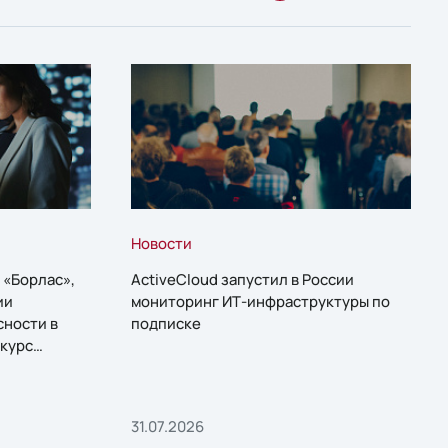
Новости
 «Борлас»,
ActiveCloud запустил в России
ии
мониторинг ИТ-инфраструктуры по
сности в
подписке
курс
31.07.2026