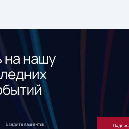
 на нашу
следних
обытий
Подпис