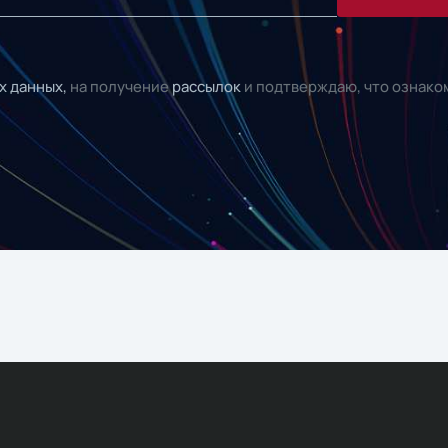
х данных,
на получение
рассылок
и подтверждаю, что ознако