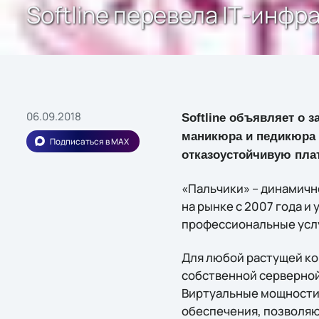
Softline перевела IТ-инфр
06.09.2018
Softline объявляет о 
маникюра и педикюра 
Подписаться в MAX
отказоустойчивую пла
«Пальчики» – динамичн
на рынке с 2007 года и
профессиональные услу
Для любой растущей ко
собственной серверной
Виртуальные мощности 
обеспечения, позволяю