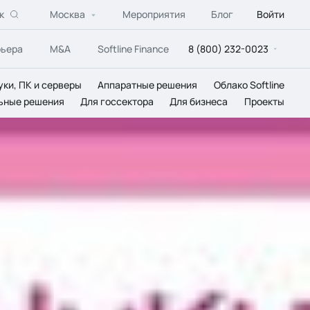
к
Москва
Мероприятия
Блог
Войти
рьера
M&A
Softline Finance
8 (800) 232-0023
уки, ПК и серверы
Аппаратные решения
Облако Softline
ьные решения
Для госсектора
Для бизнеса
Проекты