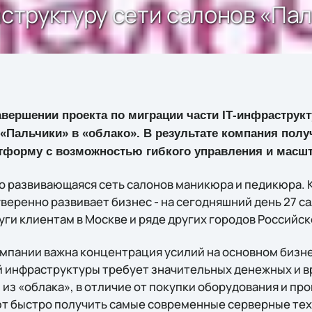
аструктуру сети салонов «Па
завершении проекта по миграции части IТ-инфраструк
«Пальчики» в «облако». В результате компания полу
тформу с возможностью гибкого управления и масш
о развивающаяся сеть салонов маникюра и педикюра. 
 уверенно развивает бизнес - на сегодняшний день 27 
ги клиентам в Москве и ряде других городов Российс
мпании важна концентрация усилий на основном бизне
 инфраструктуры требует значительных денежных и в
из «облака», в отличие от покупки оборудования и пр
т быстро получить самые современные серверные тех