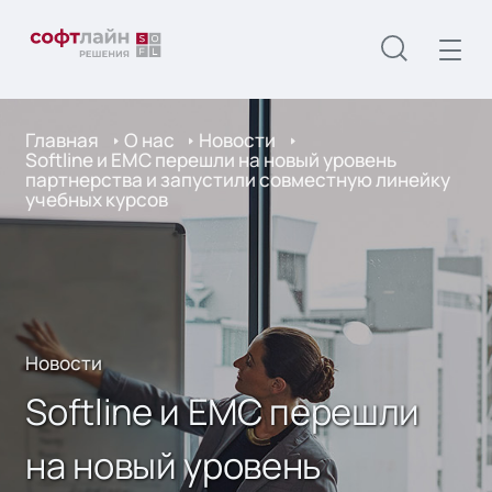
Главная
О нас
Новости
Softline и EMC перешли на новый уровень
партнерства и запустили совместную линейку
учебных курсов
Новости
Softline и EMC перешли
на новый уровень