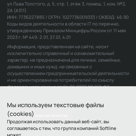
ул Льва Толстого, д. 5, стр. 1, этаж 3, помещ. 1, ком. №2,
2А (А311)
ИНН: 7736227885 / ОГРН: 1027736009333 / ОКВЭД: 46.90
Коды видов деятельности в области IT по перечню,
утвержденному Приказом Минцифры России от 11 мая
2023 г. № 449: 2.01, 27.01, 4.01
Информация, представленная на сайте, носит
исключительно справочный и ознакомительный
характер, не предназначена для личных, семейных,
домашних и иных нужд, не связанных с
осуществлением предпринимательской деятельности
и не ориентирована на потребителей по смыслу
Федерального закона от 24.06.2025 № 168-ФЗ.
Мы используем текстовые файлы
(cookies)
Связаться с отделом качества
Продолжая использовать данный веб-сайт, вы
соглашаетесь с тем, что группа компаний Softline
может