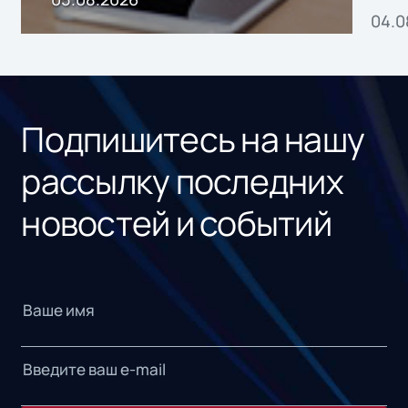
04.0
без
ном
«1С
Подпишитесь на нашу
рассылку последних
новостей и событий