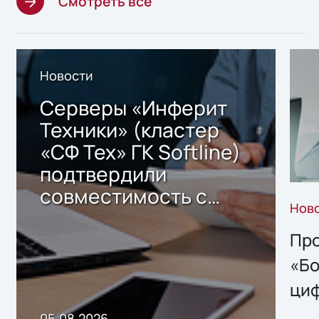
Смотреть все
Новости
Серверы «Инферит
Техники» (кластер
«СФ Тех» ГК Softline)
подтвердили
совместимость с
Нов
решением Sharx
Storage 2.x для
Про
хранения данных
«Бо
ци
пр
05.08.2026