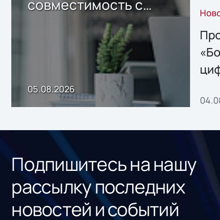
совместимость с
Нов
решением Sharx
Storage 2.x для
Про
хранения данных
«Бо
ци
пр
05.08.2026
04.0
без
ном
«1С
Подпишитесь на нашу
рассылку последних
новостей и событий