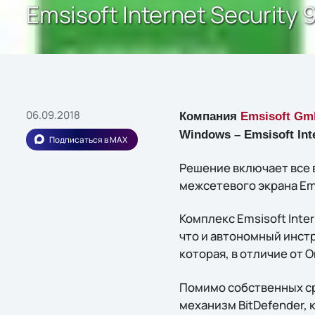
Emsisoft Internet Security
06.09.2018
Компания
Emsisoft G
Windows – Emsisoft Inte
Подписаться в MAX
Решение включает все 
межсетевого экрана Ems
Комплекс Emsisoft Inte
что и автономный инст
которая, в отличие от 
Помимо собственных сре
механизм BitDefender, 