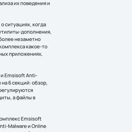
ализа их поведения и
о ситуациях, когда
утилиты-дополнения,
т более незаметно
комплекса какое-то
ьных приложениях,
и Emsisoft Anti-
на 6 секций: обзор,
 регулируются
иты, а файлы в
комплекс Emsisoft
nti-Malware и Online