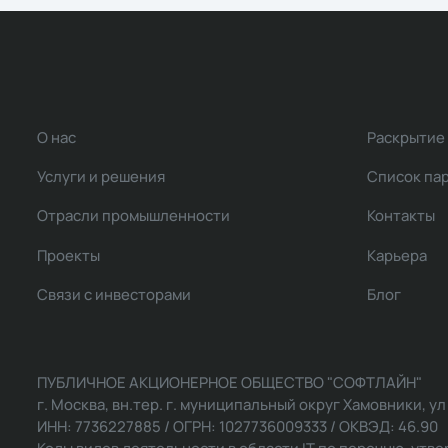
О нас
Раскрытие
Услуги и решения
Список па
Отрасли промышленности
Контакты
Проекты
Карьера
Связи с инвесторами
Блог
ПУБЛИЧНОЕ АКЦИОНЕРНОЕ ОБЩЕСТВО "СОФТЛАЙН"
г. Москва, вн.тер. г. муниципальный округ Хамовники, ул Ль
ИНН: 7736227885 / ОГРН: 1027736009333 / ОКВЭД: 46.90