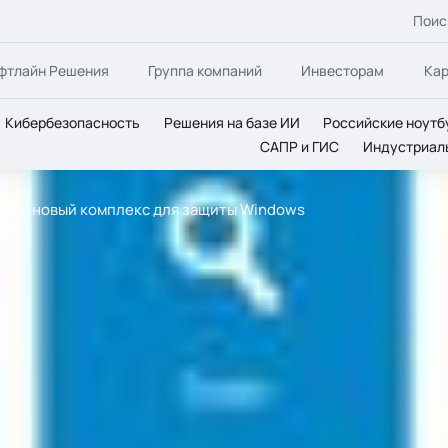
Поис
фтлайн Решения
Группа компаний
Инвесторам
Ка
Кибербезопасность
Решения на базе ИИ
Российские ноутб
САПР и ГИС
Индустриал
y 9.0 – новый комплекс для защиты Windows