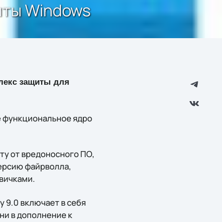
щиты Windows
лекс защиты для
е функциональное ядро
иту от вредоносного ПО,
версию файрволла,
овичками.
y 9.0 включает в себя
ни в дополнение к