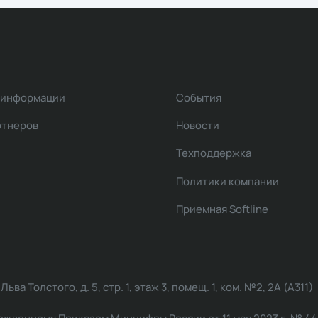
 информации
События
ртнеров
Новости
Техподдержка
Политики компании
Приемная Softline
ва Толстого, д. 5, стр. 1, этаж 3, помещ. 1, ком. №2, 2А (А311)