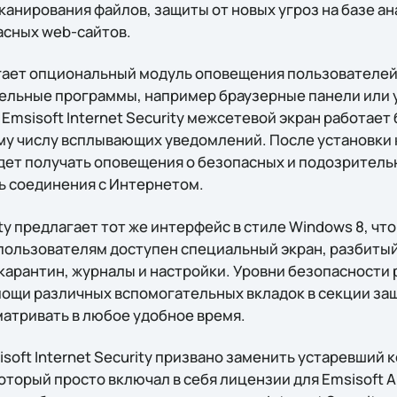
анирования файлов, защиты от новых угроз на базе ан
асных web-сайтов.
ает опциональный модуль оповещения пользователей 
ельные программы, например браузерные панели или 
 Emsisoft Internet Security межсетевой экран работае
у числу всплывающих уведомлений. После установки 
дет получать оповещения о безопасных и подозрител
 соединения с Интернетом.
ity предлагает тот же интерфейс в стиле Windows 8, что 
пользователям доступен специальный экран, разбитый 
 карантин, журналы и настройки. Уровни безопасности
ощи различных вспомогательных вкладок в секции защ
атривать в любое удобное время.
oft Internet Security призвано заменить устаревший 
 который просто включал в себя лицензии для Emsisoft A