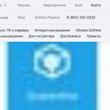
к
Москва
Мероприятия
Блог
Войти
рьера
M&A
Softline Finance
8 (800) 232-0023
уки, ПК и серверы
Аппаратные решения
Облако Softline
ьные решения
Для госсектора
Для бизнеса
Проекты