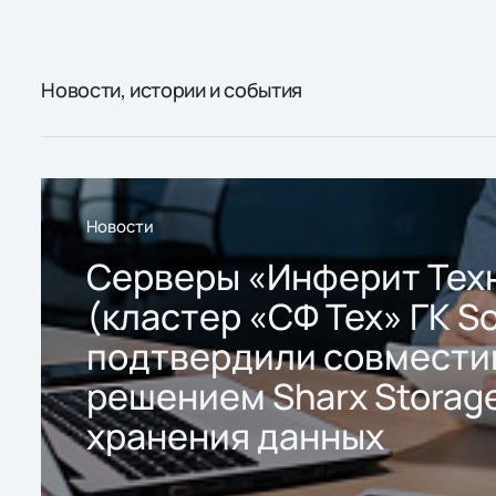
Новости, истории и события
Новости
Серверы «Инферит Тех
(кластер «СФ Тех» ГК So
подтвердили совмести
решением Sharx Storage
хранения данных