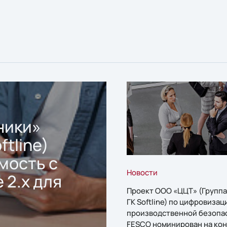
ники»
ftline)
мость с
Новости
 2.x для
Проект ООО «ЦЦТ» (Группа
ГК Softline) по цифровизац
производственной безопа
FESCO номинирован на кон