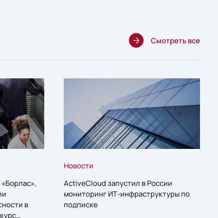
Смотреть все
Новости
 «Борлас»,
ActiveCloud запустил в России
ии
мониторинг ИТ-инфраструктуры по
сности в
подписке
курс