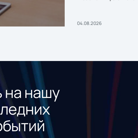
«1С:Проект года»
04.08.2026
 на нашу
следних
обытий