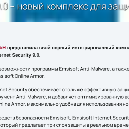
 9.0 – новый комплекс для за
mbH
представила свой первый интегрированный комп
rnet Security 9.0.
возможности программы Emsisoft Anti-Malware, а такж
isoft Online Armor.
rnet Security обеспечивает столь же эффективную защ
румент Anti-Malware, и добавляет оптимизированную 
Online Armor, максимально удобна для использования н
дств безопасности Emsisoft, Emsisoft Internet Securit
который предлагает три слоя защиты в реальном време