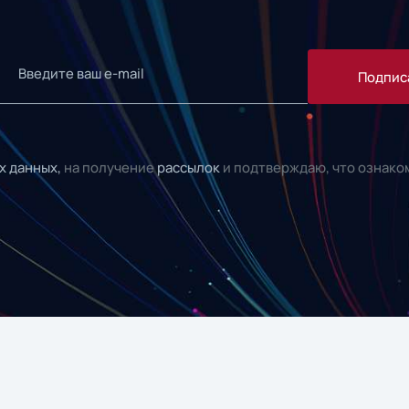
Подпис
х данных,
на получение
рассылок
и подтверждаю, что ознако