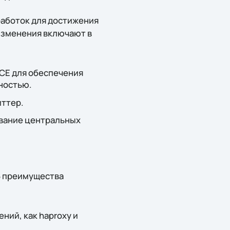
оработок для достижения
изменения включают в
oCE для обеспечения
ностью.
ттер.
вание центральных
6 преимущества
ний, как haproxy и