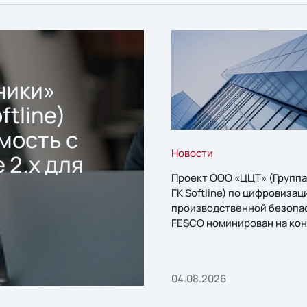
ники»
ftline)
мость с
Новости
 2.x для
Проект ООО «ЦЦТ» (Группа
ГК Softline) по цифровизац
производственной безопа
FESCO номинирован на кон
«1С:Проект года»
04.08.2026