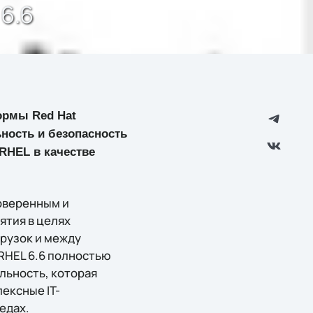
6.6
ормы Red Hat
ьность и безопасность
RHEL в качестве
роверенным и
тия в целях
рузок и между
RHEL 6.6 полностью
льность, которая
ексные IT-
едах.