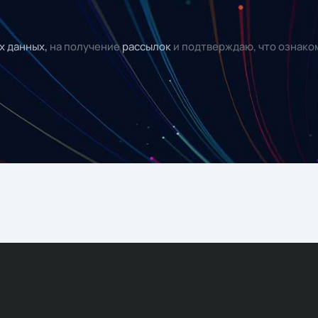
х данных,
на получение
рассылок
и подтверждаю, что ознако