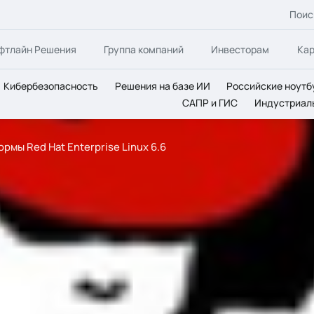
Поис
фтлайн Решения
Группа компаний
Инвесторам
Ка
Кибербезопасность
Решения на базе ИИ
Российские ноутб
САПР и ГИС
Индустриал
мы Red Hat Enterprise Linux 6.6