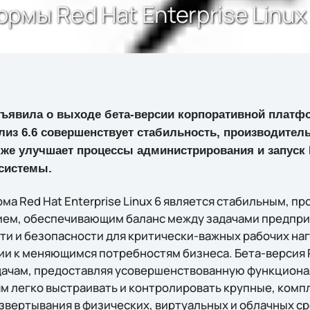
мы Red Hat Enterprise Linux 
ъявила о выходе бета-версии корпоративной платф
Релиз 6.6 совершенствует стабильность, производител
кже улучшает процессы администрирования и запуск 
 системы.
а Red Hat Enterprise Linux 6 является стабильным, п
ем, обеспечивающим баланс между задачами предприя
и и безопасности для критически-важных рабочих наг
ии к меняющимся потребностям бизнеса. Бета-версия 
дачам, предоставляя усовершенствованную функциона
м легко выстраивать и контролировать крупные, компл
звертывания в физических, виртуальных и облачных ср