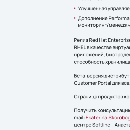
Улучшенная управляе
Дополнение Performan
мониторинг/менеджме
Релиз Red Hat Enterpri
RHEL в качестве вирту
приложений, быстродей
способность хранилища 
Бета-версия дистрибутив
Customer Portal для вс
Страница продуктов ко
Получить консультацию
mail:
Ekaterina.Skorobog
центре Softline – Анаст