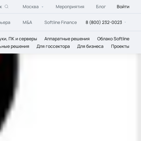
к
Москва
Мероприятия
Блог
Войти
рьера
M&A
Softline Finance
8 (800) 232-0023
уки, ПК и серверы
Аппаратные решения
Облако Softline
ьные решения
Для госсектора
Для бизнеса
Проекты