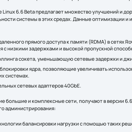
se Linux 6.6 Beta предлагает множество улучшений и д
ности системы в этих средах. Данные оптимизации и 
аленного прямого доступа к памяти (RDMA) в сетях R
я с низкими задержками и высокой пропускной способ
ллинга сокета, уменьшающую сетевые задержки и джи
блокировки ядра, позволяющие увеличивать использо
их системах.
льных сетевых адаптеров 40GbE.
е большие и комплексные сети, получают в версии 6.
го администрирования:
нологии балансировки нагрузки с помощью таких реше