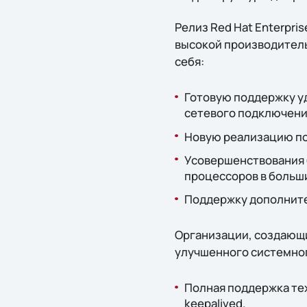
Релиз Red Hat Enterpri
высокой производитель
себя:
Готовую поддержку уд
сетевого подключени
Новую реализацию по
Усовершенствования 
процессоров в больш
Поддержку дополните
Организации, создающи
улучшенного системно
Полная поддержка тех
keepalived.