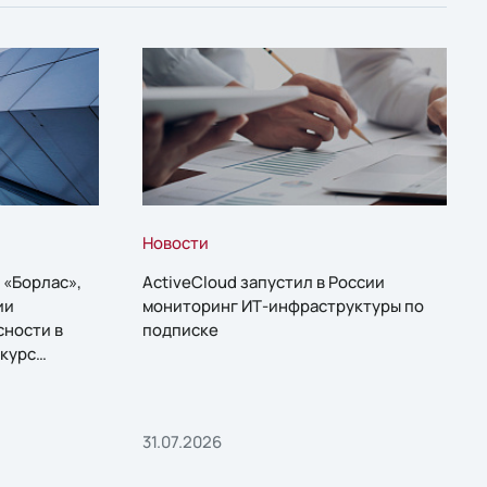
Новости
 «Борлас»,
ActiveCloud запустил в России
ии
мониторинг ИТ-инфраструктуры по
сности в
подписке
курс
31.07.2026