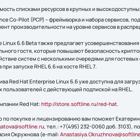
мость списками ресурсов в крупных и высокодоступны
ce Co-Pilot (PCP) – фреймворка и набора сервисов, 
нт производительности на уровне сервисов в распре
se Linux 6.6 Beta также предлагает усовершенствования
ального гостя, которые повышают безопасность крипт
ствие систем с несколькими очередями для гостевых
при запуске RHEL 6.6 на хосте RHEL 7.
а Red Hat Enterprise Linux 6.6 уже доступна для загру
ех пользователей с действующей подпиской на RHEL.
мпании Red Hat:
http://store.softline.ru/red-hat
.
 по покупке и лицензированию вам поможет Екатерин
atova@softline.ru
, тел.: +7(495) 232-0060 доб. 3103), 
асия Окружнова (e-mail:
Anastasiya.Okruzhnova@softline