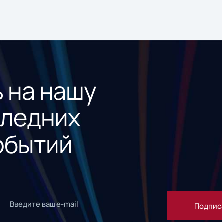
 на нашу
следних
обытий
Подпис