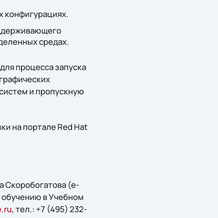
х конфигурациях.
поддерживающего
деленных средах.
 для процесса запуска
ографических
 систем и пропускную
зки на портале Red Hat
а Скоробогатова (e-
по обучению в Учебном
.ru
, тел.: +7 (495) 232-