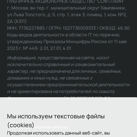
ПУБЛИЧНОЕ АКЦИОНЕРНОЕ ОБЩЕСТВО "СОФТЛАЙН"
г. Москва, вн.тер. г. муниципальный округ Хамовники,
ул Льва Толстого, д. 5, стр. 1, этаж 3, помещ. 1, ком. №2,
2А (А311)
ИНН: 7736227885 / ОГРН: 1027736009333 / ОКВЭД: 46.90
Коды видов деятельности в области IT по перечню,
утвержденному Приказом Минцифры России от 11 мая
2023 г. № 449: 2.01, 27.01, 4.01
Информация, представленная на сайте, носит
исключительно справочный и ознакомительный
характер, не предназначена для личных, семейных,
домашних и иных нужд, не связанных с
осуществлением предпринимательской деятельности
и не ориентирована на потребителей по смыслу
Федерального закона от 24.06.2025 № 168-ФЗ.
Мы используем текстовые файлы
(cookies)
Связаться с отделом качества
Продолжая использовать данный веб-сайт, вы