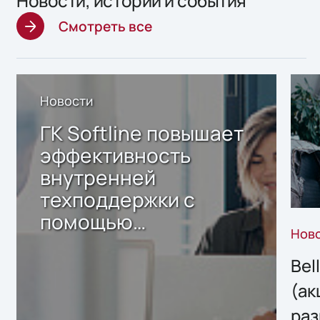
Новости, истории и события
Смотреть все
Новости
ГК Softline повышает
эффективность
внутренней
техподдержки с
помощью
Нов
собственного ИИ-
сервиса
Bel
(ак
раз