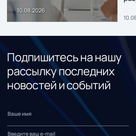
онл
10.08.2026
10.0
сер
под
рос
Подпишитесь на нашу
рассылку последних
новостей и событий